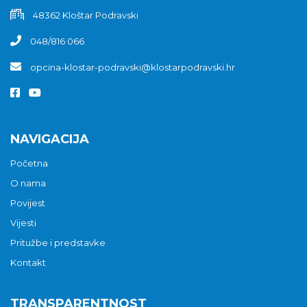
48362 Kloštar Podravski
048/816 066
opcina-klostar-podravski@klostarpodravski.hr
NAVIGACIJA
Početna
O nama
Povijest
Vijesti
Pritužbe i predstavke
Kontakt
TRANSPARENTNOST