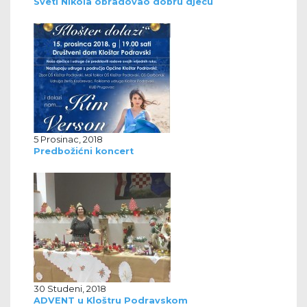
Sveti Nikola obradovao dobru djecu
5 Prosinac, 2018
Predbožićni koncert
30 Studeni, 2018
ADVENT u Kloštru Podravskom