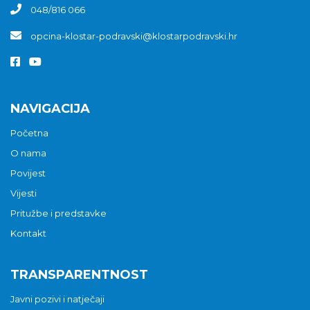
048/816 066
opcina-klostar-podravski@klostarpodravski.hr
NAVIGACIJA
Početna
O nama
Povijest
Vijesti
Pritužbe i predstavke
Kontakt
TRANSPARENTNOST
Javni pozivi i natječaji