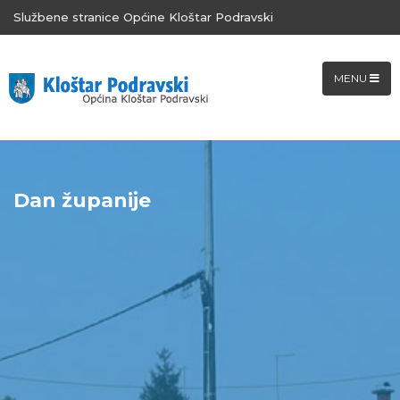
Službene stranice Općine Kloštar Podravski
MENU
Dan županije