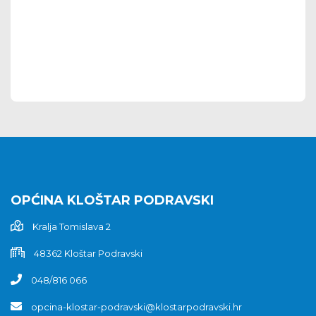
OPĆINA KLOŠTAR PODRAVSKI
Kralja Tomislava 2
48362 Kloštar Podravski
048/816 066
opcina-klostar-podravski@klostarpodravski.hr