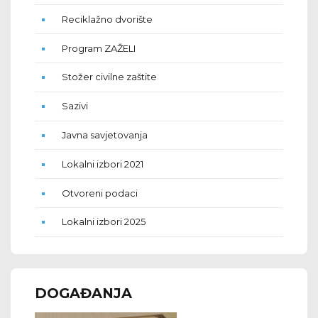
Reciklažno dvorište
Program ZAŽELI
Stožer civilne zaštite
Sazivi
Javna savjetovanja
Lokalni izbori 2021
Otvoreni podaci
Lokalni izbori 2025
DOGAĐANJA