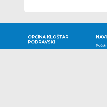
OPĆINA KLOŠTAR
NAVI
PODRAVSKI
Počet
Kralja Tomislava 2
O nam
Povijes
48362 Kloštar Podravski
Vijesti
048/816 066
Prituž
opcina-klostar-
Kontak
podravski@klostarpodravski.hr