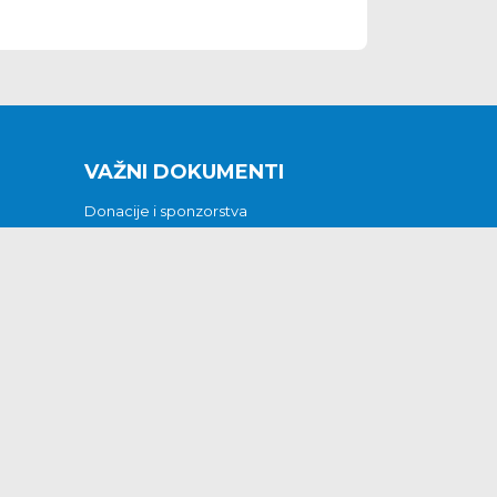
VAŽNI DOKUMENTI
Donacije i sponzorstva
Sklopljeni ugovori
Godišnji financijski izvještaji
Pristup informacijama
GODIŠNJI PLAN RADA ZA 2026
Otvoreni podaci
Izjava o pristupačnosti
Odluka o mrtvozorstvu
CJENICI KOMUNALNIH USLUGA