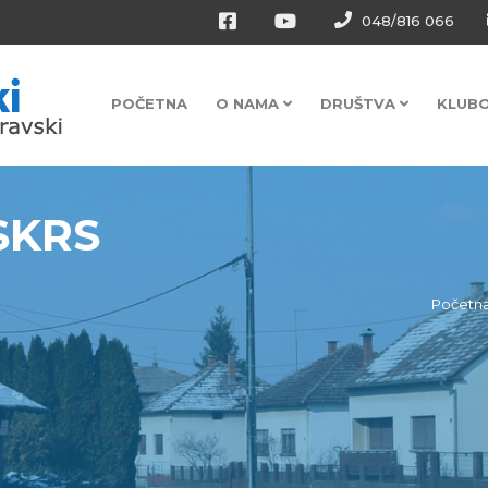
048/816 066
POČETNA
O NAMA
DRUŠTVA
KLUB
SKRS
Početn