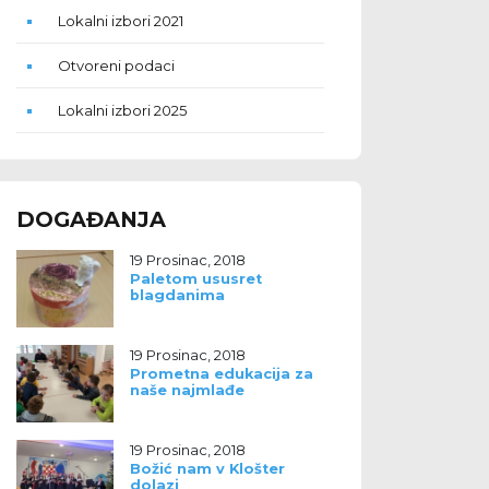
Lokalni izbori 2021
Otvoreni podaci
Lokalni izbori 2025
DOGAĐANJA
19 Prosinac, 2018
Paletom ususret
blagdanima
19 Prosinac, 2018
Prometna edukacija za
naše najmlađe
19 Prosinac, 2018
Božić nam v Klošter
dolazi