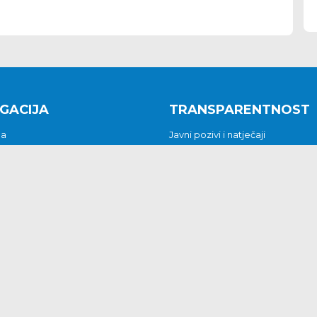
GACIJA
TRANSPARENTNOST
na
Javni pozivi i natječaji
a
Javna nabava
t
Javni pozivi i natječaji
Jedinstveni upravni odjel
be i predstavke
Općinsko vijeće
t
Općinski načelnik
Pritužbe i predstavke