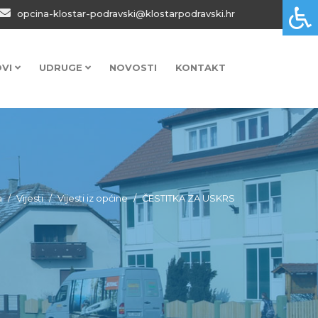
opcina-klostar-podravski@klostarpodravski.hr
OVI
UDRUGE
NOVOSTI
KONTAKT
a
Vijesti
Vijesti iz općine
ČESTITKA ZA USKRS