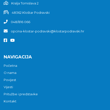
Kralja Tomislava 2
48362 Kloštar Podravski
048/816 066
opcina-klostar-podravski@klostarpodravski.hr
NAVIGACIJA
Početna
O nama
Povijest
Vijesti
Pritužbe i predstavke
Kontakt