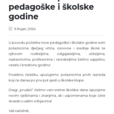
pedagoške i školske
godine
9 Rujan, 2024
U povodu početka nove pedagoške i školske godine svim
polaznicima dječjeg vrtića, osnovne i srednje škole te
njihovim roditeljima, odgajateljima, učiteljima,
nastavnicima, profesorima i ravnateljima želimo uspješnu,
veselu i kreativnu godinu!
Posebnu čestitku upućujemo polaznicima prvih razreda
koji će danas po prvi put sjesti u školske klupe.
Dragi „prvašići“ želimo vam sretne školske dane ispunjene
novim vještinama i znanjima, ali i uspomenama koje ćete
stvarati s vašim vršnjacima!
Vaš načelnik,