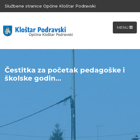
Službene stranice Općine Kloštar Podravski
MENU
Čestitka za početak pedagoške i
školske godin...