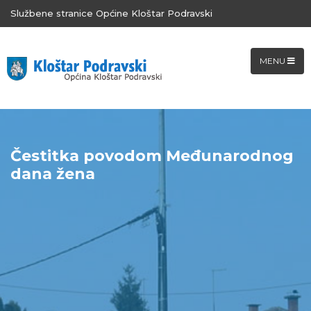
Službene stranice Općine Kloštar Podravski
MENU
Čestitka povodom Međunarodnog
dana žena