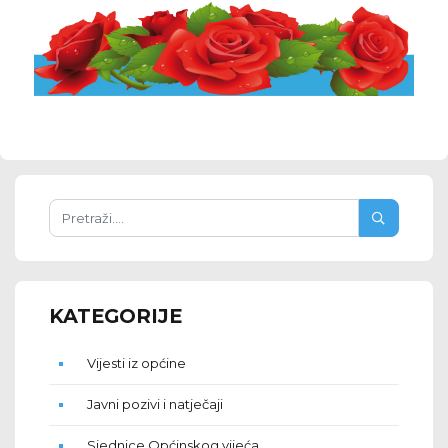
KATEGORIJE
Vijesti iz općine
Javni pozivi i natječaji
Sjednice Općinskog vijeća