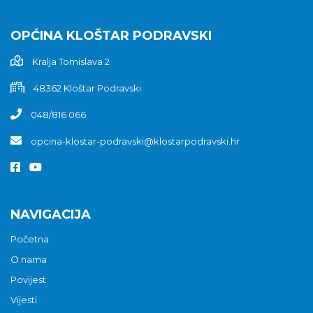
OPĆINA KLOŠTAR PODRAVSKI
Kralja Tomislava 2
48362 Kloštar Podravski
048/816 066
opcina-klostar-podravski@klostarpodravski.hr
NAVIGACIJA
Početna
O nama
Povijest
Vijesti