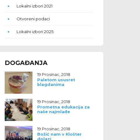
Lokalni izbori 2021
Otvoreni podaci
Lokalni izbori 2025
DOGAĐANJA
19 Prosinac, 2018
Paletom ususret
blagdanima
19 Prosinac, 2018
Prometna edukacija za
naše najmlađe
19 Prosinac, 2018
Božić nam v Klošter
dolazi