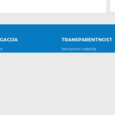
GACIJA
TRANSPARENTNOST
na
Javni pozivi i natječaji
a
Javna nabava
t
Javni pozivi i natječaji
Jedinstveni upravni odjel
be i predstavke
Općinsko vijeće
t
Općinski načelnik
Pritužbe i predstavke