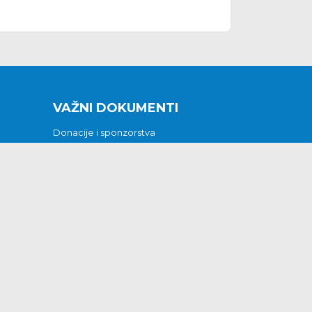
VAŽNI DOKUMENTI
Donacije i sponzorstva
Sklopljeni ugovori
Godišnji financijski izvještaji
Pristup informacijama
GODIŠNJI PLAN RADA ZA 2026
Otvoreni podaci
Izjava o pristupačnosti
Odluka o mrtvozorstvu
CJENICI KOMUNALNIH USLUGA