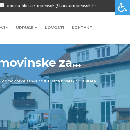
opcina-klostar-podravski@klostarpodravski.hr
OVI
UDRUGE
NOVOSTI
KONTAKT
ovinske za...
domovinske zahvalnosti i Dana hrvatskih branitelja