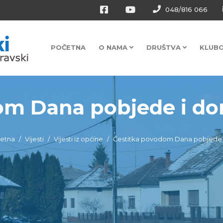
048/816 066
POČETNA
O NAMA
DRUŠTVA
KLUB
m Dana pobjede i dom
etna
Vijesti
Vijesti iz općine
Čestitka povodom Dana pobjede i 