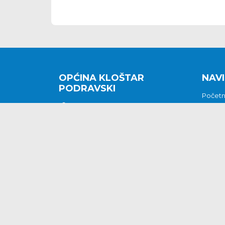
OPĆINA KLOŠTAR
NAVI
PODRAVSKI
Počet
Kralja Tomislava 2
O nam
Povijes
48362 Kloštar Podravski
Vijesti
048/816 066
Prituž
opcina-klostar-
Kontak
podravski@klostarpodravski.hr