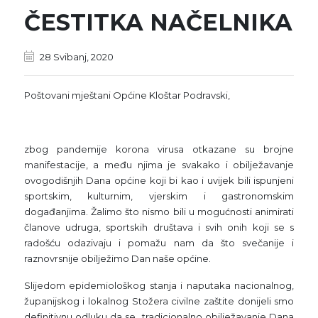
ČESTITKA NAČELNIKA
28 Svibanj, 2020
Poštovani mještani Općine Kloštar Podravski,
zbog pandemije korona virusa otkazane su brojne
manifestacije, a među njima je svakako i obilježavanje
ovogodišnjih Dana općine koji bi kao i uvijek bili ispunjeni
sportskim, kulturnim, vjerskim i gastronomskim
događanjima. Žalimo što nismo bili u mogućnosti animirati
članove udruga, sportskih društava i svih onih koji se s
radošću odazivaju i pomažu nam da što svečanije i
raznovrsnije obilježimo Dan naše općine.
Slijedom epidemiološkog stanja i naputaka nacionalnog,
županijskog i lokalnog Stožera civilne zaštite donijeli smo
definitivnu odluku da se tradicionalno obilježavanje Dana