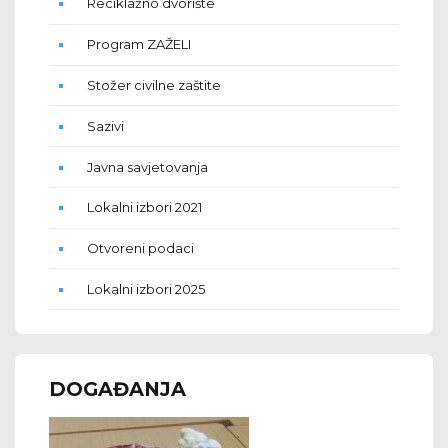
Reciklažno dvorište
Program ZAŽELI
Stožer civilne zaštite
Sazivi
Javna savjetovanja
Lokalni izbori 2021
Otvoreni podaci
Lokalni izbori 2025
DOGAĐANJA