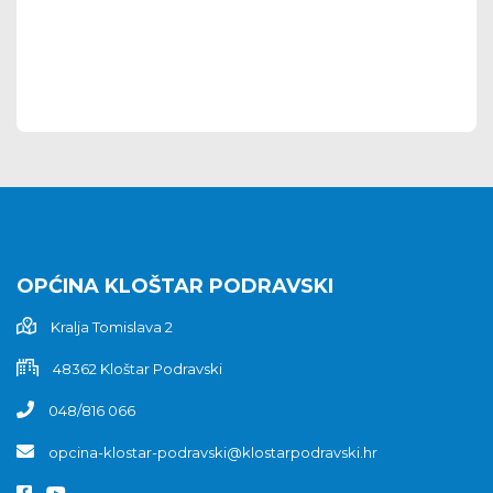
OPĆINA KLOŠTAR PODRAVSKI
Kralja Tomislava 2
48362 Kloštar Podravski
048/816 066
opcina-klostar-podravski@klostarpodravski.hr