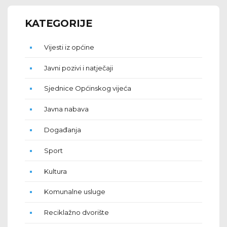
KATEGORIJE
Vijesti iz općine
Javni pozivi i natječaji
Sjednice Općinskog vijeća
Javna nabava
Događanja
Sport
Kultura
Komunalne usluge
Reciklažno dvorište