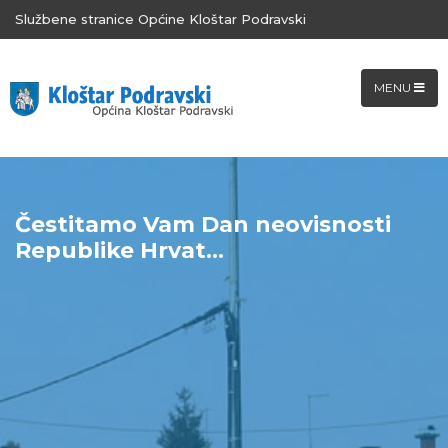
Službene stranice Općine Kloštar Podravski
MENU
Čestitamo Vam Dan neovisnosti
Republike Hrvat...