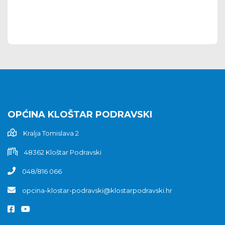
OPĆINA KLOŠTAR PODRAVSKI
Kralja Tomislava 2
48362 Kloštar Podravski
048/816 066
opcina-klostar-podravski@klostarpodravski.hr