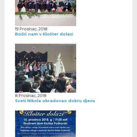
19 Prosinac, 2018
Božić nam v Klošter dolazi
8 Prosinac, 2018
Sveti Nikola obradovao dobru djecu