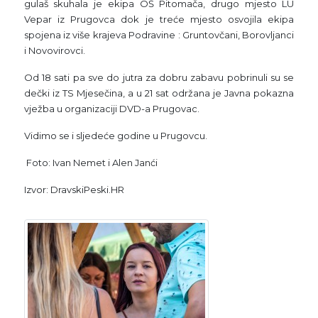
gulaš skuhala je ekipa OŠ Pitomača, drugo mjesto LU
Vepar iz Prugovca dok je treće mjesto osvojila ekipa
spojena iz više krajeva Podravine : Gruntovčani, Borovljanci
i Novovirovci.
Od 18 sati pa sve do jutra za dobru zabavu pobrinuli su se
dečki iz TS Mjesečina, a u 21 sat održana je Javna pokazna
vježba u organizaciji DVD-a Prugovac.
Vidimo se i sljedeće godine u Prugovcu.
Foto: Ivan Nemet i Alen Janći
Izvor: DravskiPeski.HR