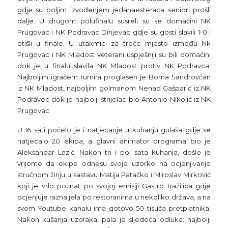
gdje su boljim izvođenjem jedanaesteraca seniori prošli
dalje. U drugom polufinalu susreli su se domaćini NK
Prugovac i NK Podravac Dinjevac gdje su gosti slavili 1-0 i
otišli u finale. U utakmici za treće mjesto između Nk
Prugovac i NK Mladost veterani uspješniji su bili domaćini
dok je u finalu slavila NK Mladost protiv NK Podravca.
Najboljim igračem turnira proglašen je Borna Šandrovčan
iz NK Mladost, najboljim golmanom Nenad Gašparić iz NK
Podravec dok je najbolji strijelac bio Antonio Nikolić iz NK
Prugovac.
U 16 sati počelo je i natjecanje u kuhanju gulaša gdje se
natjecalo 20 ekipa, a glavni animator programa bio je
Aleksandar Lazić. Nakon tri i pol sata kuhanja, došlo je
vrijeme da ekipe odnesu svoje uzorke na ocjenjivanje
stručnom žiriju u sastavu Matija Patačko i Miroslav Mirković
koji je vrlo poznat po svojoj emisiji Gastro tražilica gdje
ocjenjuje razna jela po restoranima u nekoliko država, a na
svom Youtube kanalu ima gotovo 50 tisuća pretplatnika.
Nakon kušanja uzoraka, pala je sljedeća odluka: najbolji