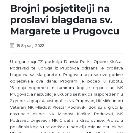
Brojni posjetitelji na
proslavi blagdana sv.
Margarete u Prugovcu
19 Srpanj, 2022
U organizacji TZ područja Dravski Peski, Općine Kloštar
Podravski te udruga iz Prugovca održana je proslava
blagdana sv. Margarete u Prugovcu koja se ove godine
obilježavala dva dana. Program je počeo u subotu,
16.srpnja nogometnim turnirom koji je organizirao NK
Prugovac, a nastupilo je ukupno šest ekipa raspoređenih u
2 grupe: U grupi A nastupali su NK Prugovac, NK Mičetinac i
Veterani NK Mladost Kloštar Podravski dok su u grupi B
nastupale ekipe: NK Mladost Kloštar Podravski, NK
Podravec Dinjevac i NK Croatia iz Grabrovnice. Prolaz u
polufinala koja su se održala u nedjelju osigurale su ekipe