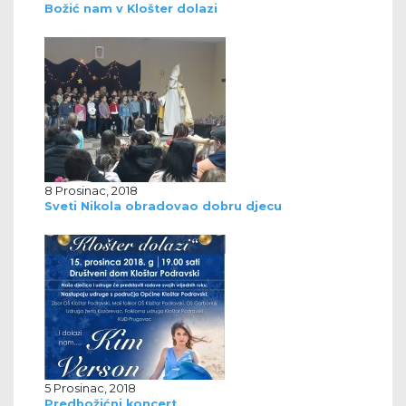
Božić nam v Klošter dolazi
8 Prosinac, 2018
Sveti Nikola obradovao dobru djecu
5 Prosinac, 2018
Predbožićni koncert