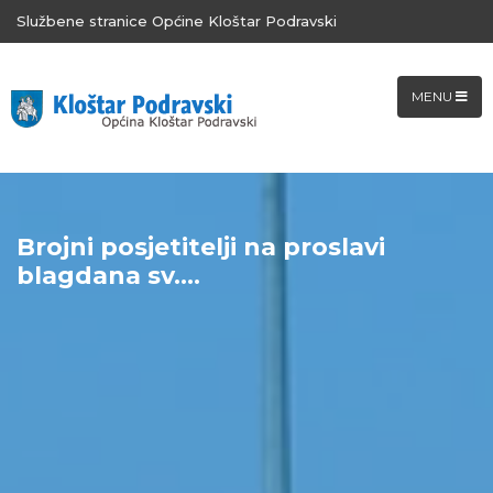
Službene stranice Općine Kloštar Podravski
MENU
Brojni posjetitelji na proslavi
blagdana sv....