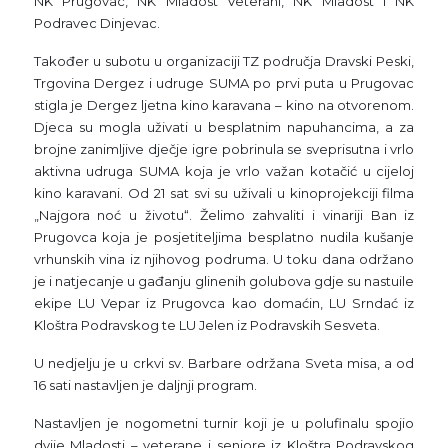
NK Prugovac, NK Mladost Veterani, NK Mladost i NK
Podravec Dinjevac.
Također u subotu u organizaciji TZ područja Dravski Peski,
Trgovina Dergez i udruge SUMA po prvi puta u Prugovac
stigla je Dergez ljetna kino karavana – kino na otvorenom.
Djeca su mogla uživati u besplatnim napuhancima, a za
brojne zanimljive dječje igre pobrinula se sveprisutna i vrlo
aktivna udruga SUMA koja je vrlo važan kotačić u cijeloj
kino karavani. Od 21 sat svi su uživali u kinoprojekciji filma
„Najgora noć u životu“. Želimo zahvaliti i vinariji Ban iz
Prugovca koja je posjetiteljima besplatno nudila kušanje
vrhunskih vina iz njihovog podruma. U toku dana održano
je i natjecanje u gađanju glinenih golubova gdje su nastuile
ekipe LU Vepar iz Prugovca kao domaćin, LU Srndać iz
Kloštra Podravskog te LU Jelen iz Podravskih Sesveta.
U nedjelju je u crkvi sv. Barbare održana Sveta misa, a od
16 sati nastavljen je daljnji program.
Nastavljen je nogometni turnir koji je u polufinalu spojio
dvije Mladosti – veterane i seniore iz Kloštra Podravskog