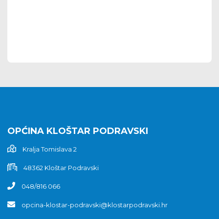
OPĆINA KLOŠTAR PODRAVSKI
Kralja Tomislava 2
48362 Kloštar Podravski
048/816 066
opcina-klostar-podravski@klostarpodravski.hr