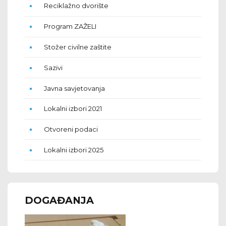
Reciklažno dvorište
Program ZAŽELI
Stožer civilne zaštite
Sazivi
Javna savjetovanja
Lokalni izbori 2021
Otvoreni podaci
Lokalni izbori 2025
DOGAĐANJA