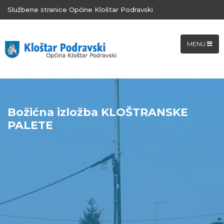
Službene stranice Općine Kloštar Podravski
MENU
Božićna izložba KLOŠTRANSKE
PALETE