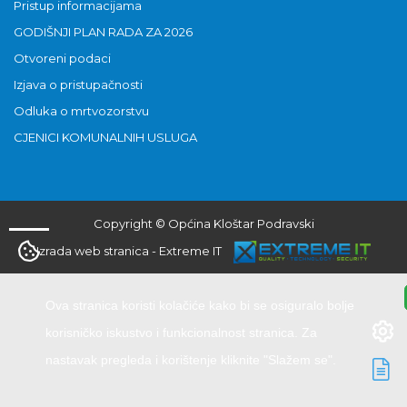
Pristup informacijama
GODIŠNJI PLAN RADA ZA 2026
Otvoreni podaci
Izjava o pristupačnosti
Odluka o mrtvozorstvu
CJENICI KOMUNALNIH USLUGA
Copyright © Općina Kloštar Podravski
Izrada web stranica
-
Extreme IT
Ova stranica koristi kolačiće kako bi se osiguralo bolje
korisničko iskustvo i funkcionalnost stranica. Za
nastavak pregleda i korištenje kliknite "Slažem se".