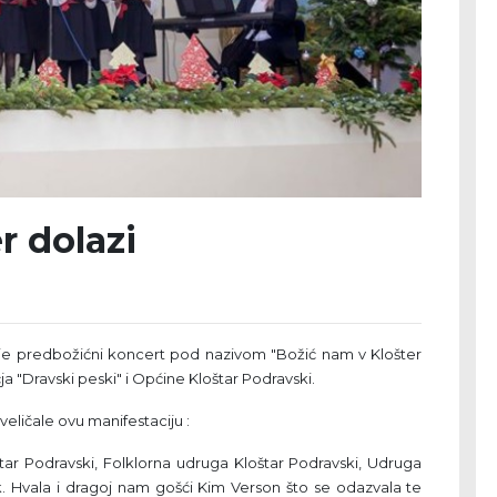
r dolazi
je predbožićni koncert pod nazivom "Božić nam v Klošter
ja "Dravski peski" i Općine Kloštar Podravski.
ličale ovu manifestaciju :
štar Podravski, Folklorna udruga Kloštar Podravski, Udruga
Hvala i dragoj nam gošći Kim Verson što se odazvala te