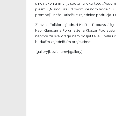
smo nakon snimanja spota na lokalitetu „Peskima
pjesmu „Nismo uzalud ovom cestom hodali“ u izv
promociju naše Turističke zajednice područja „Dr
Zahvala Folklornoj udruzi Kloštar Podravski čije
kao i članicama Foruma žena Kloštar Podravski 
napitke za sve drage nam posjetitelje. Hvala i
budućim zajedničkim projektima!
{gallery}bozicnamv{/gallery}