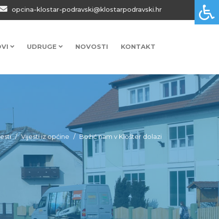
opcina-klostar-podravski@klostarpodravski.hr
OVI
UDRUGE
NOVOSTI
KONTAKT
jesti
Vijesti iz općine
Božić nam v Klošter dolazi