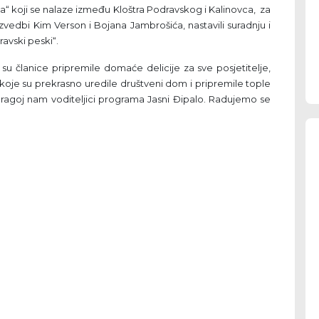
“ koji se nalaze između Kloštra Podravskog i Kalinovca, za
edbi Kim Verson i Bojana Jambrošića, nastavili suradnju i
avski peski“.
 su članice pripremile domaće delicije za sve posjetitelje,
koje su prekrasno uredile društveni dom i pripremile tople
 dragoj nam voditeljici programa Jasni Đipalo. Radujemo se