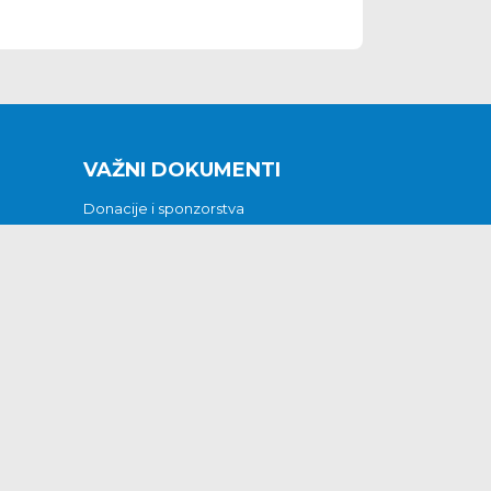
VAŽNI DOKUMENTI
Donacije i sponzorstva
Sklopljeni ugovori
Godišnji financijski izvještaji
Pristup informacijama
GODIŠNJI PLAN RADA ZA 2026
Otvoreni podaci
Izjava o pristupačnosti
Odluka o mrtvozorstvu
CJENICI KOMUNALNIH USLUGA