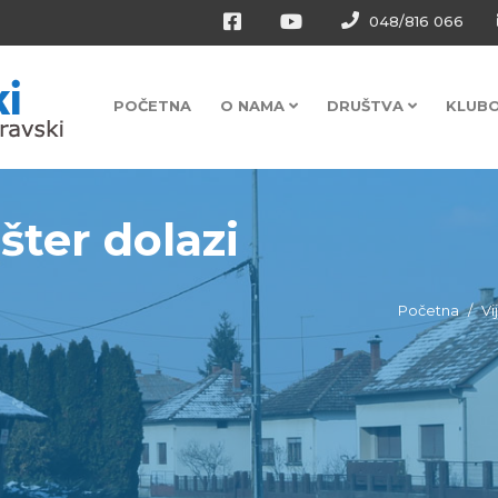
048/816 066
POČETNA
O NAMA
DRUŠTVA
KLUB
šter dolazi
Početna
Vi