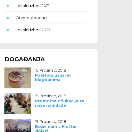
Lokalni izbori 2021
Otvoreni podaci
Lokalni izbori 2025
DOGAĐANJA
19 Prosinac, 2018
Paletom ususret
blagdanima
19 Prosinac, 2018
Prometna edukacija za
naše najmlađe
19 Prosinac, 2018
Božić nam v Klošter
dolazi