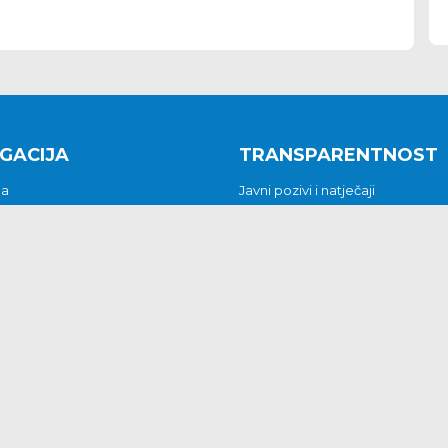
GACIJA
TRANSPARENTNOST
na
Javni pozivi i natječaji
a
Javna nabava
t
Javni pozivi i natječaji
Jedinstveni upravni odjel
be i predstavke
Općinsko vijeće
t
Općinski načelnik
Pritužbe i predstavke