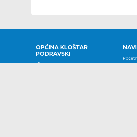
OPĆINA KLOŠTAR
NAVI
PODRAVSKI
Počet
Kralja Tomislava 2
O nam
Povijes
48362 Kloštar Podravski
Vijesti
048/816 066
Prituž
opcina-klostar-
Kontak
podravski@klostarpodravski.hr