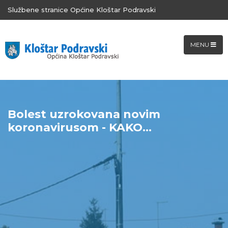
Službene stranice Općine Kloštar Podravski
MENU
Bolest uzrokovana novim
koronavirusom - KAKO...