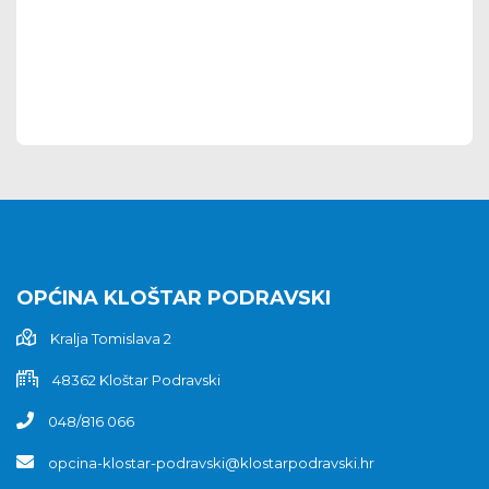
OPĆINA KLOŠTAR PODRAVSKI
Kralja Tomislava 2
48362 Kloštar Podravski
048/816 066
opcina-klostar-podravski@klostarpodravski.hr