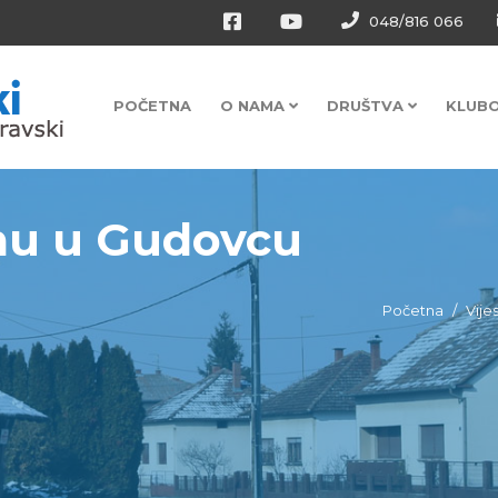
048/816 066
POČETNA
O NAMA
DRUŠTVA
KLUB
jmu u Gudovcu
Početna
Vijes