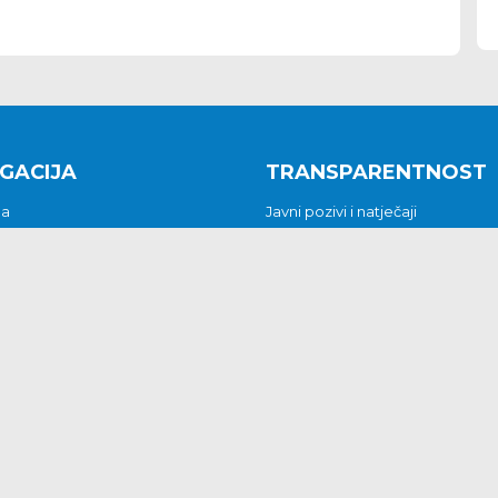
GACIJA
TRANSPARENTNOST
na
Javni pozivi i natječaji
a
Javna nabava
t
Javni pozivi i natječaji
Jedinstveni upravni odjel
be i predstavke
Općinsko vijeće
t
Općinski načelnik
Pritužbe i predstavke