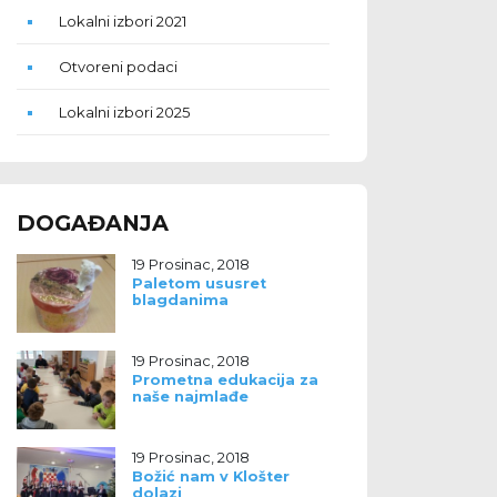
Lokalni izbori 2021
Otvoreni podaci
Lokalni izbori 2025
DOGAĐANJA
19 Prosinac, 2018
Paletom ususret
blagdanima
19 Prosinac, 2018
Prometna edukacija za
naše najmlađe
19 Prosinac, 2018
Božić nam v Klošter
dolazi