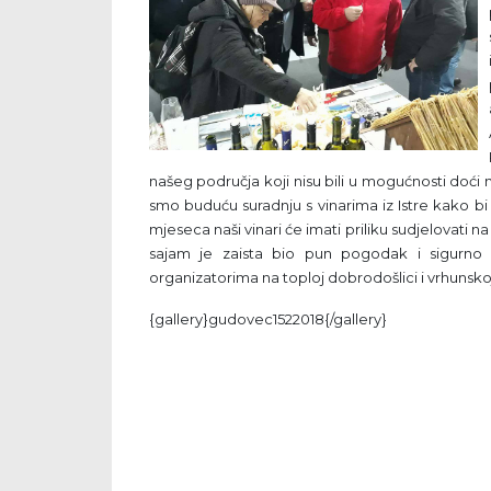
našeg područja koji nisu bili u mogućnosti doći
smo buduću suradnju s vinarima iz Istre kako bi o
mjeseca naši vinari će imati priliku sudjelovati n
sajam je zaista bio pun pogodak i sigurno
organizatorima na toploj dobrodošlici i vrhunskoj
{gallery}gudovec1522018{/gallery}