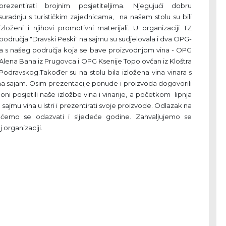
prezentirati brojnim posjetiteljima. Njegujući dobru
suradnju s turističkim zajednicama, na našem stolu su bili
izloženi i njihovi promotivni materijali. U organizaciji TZ
područja "Dravski Peski" na sajmu su sudjelovala i dva OPG-
a s našeg područja koja se bave proizvodnjom vina - OPG
Alena Bana iz Prugovca i OPG Ksenije Topolovčan iz Kloštra
Podravskog.Također su na stolu bila izložena vina vinara s
 na sajam. Osim prezentacije ponude i proizvoda dogovorili
ni posjetili naše izložbe vina i vinarije, a početkom lipnja
a sajmu vina u Istri i prezentirati svoje proizvode. Odlazak na
 ćemo se odazvati i sljedeće godine. Zahvaljujemo se
 organizaciji.