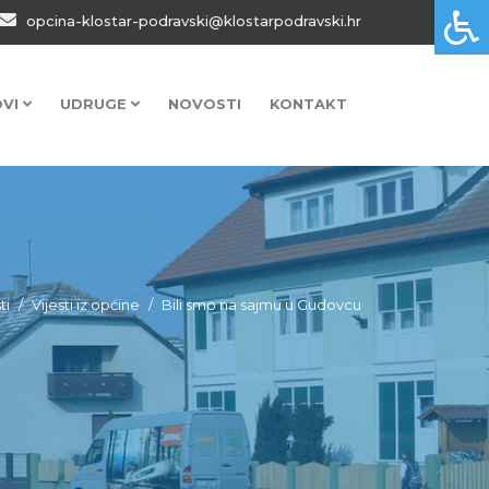
opcina-klostar-podravski@klostarpodravski.hr
OVI
UDRUGE
NOVOSTI
KONTAKT
ti
Vijesti iz općine
Bili smo na sajmu u Gudovcu