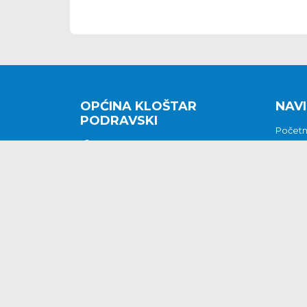
OPĆINA KLOŠTAR
NAVI
PODRAVSKI
Počet
Kralja Tomislava 2
O nam
Povijes
48362 Kloštar Podravski
Vijesti
048/816 066
Prituž
opcina-klostar-
Kontak
podravski@klostarpodravski.hr