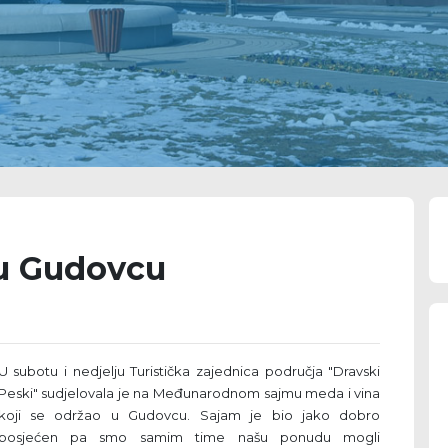
 u Gudovcu
U subotu i nedjelju Turistička zajednica područja "Dravski
Peski" sudjelovala je na Međunarodnom sajmu meda i vina
koji se održao u Gudovcu. Sajam je bio jako dobro
posjećen pa smo samim time našu ponudu mogli