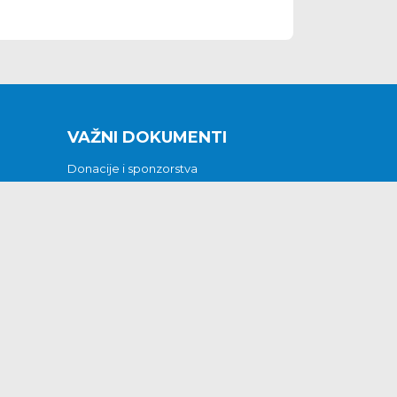
VAŽNI DOKUMENTI
Donacije i sponzorstva
Sklopljeni ugovori
Godišnji financijski izvještaji
Pristup informacijama
GODIŠNJI PLAN RADA ZA 2026
Otvoreni podaci
Izjava o pristupačnosti
Odluka o mrtvozorstvu
CJENICI KOMUNALNIH USLUGA