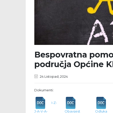
Bespovratna pomo
područja Općine K
24 Listopad, 2024
Dokumenti:
I-Z-
J-A-V-A-
Obavijest
Odluka