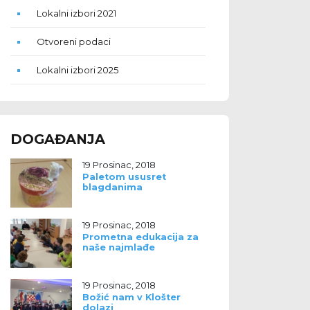
Lokalni izbori 2021
Otvoreni podaci
Lokalni izbori 2025
DOGAĐANJA
19 Prosinac, 2018
Paletom ususret
blagdanima
19 Prosinac, 2018
Prometna edukacija za
naše najmlađe
19 Prosinac, 2018
Božić nam v Klošter
dolazi