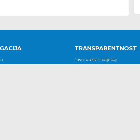
GACIJA
TRANSPARENTNOST
na
Javni pozivi i natječaji
a
Javna nabava
t
Javni pozivi i natječaji
Jedinstveni upravni odjel
be i predstavke
Općinsko vijeće
t
Općinski načelnik
Pritužbe i predstavke