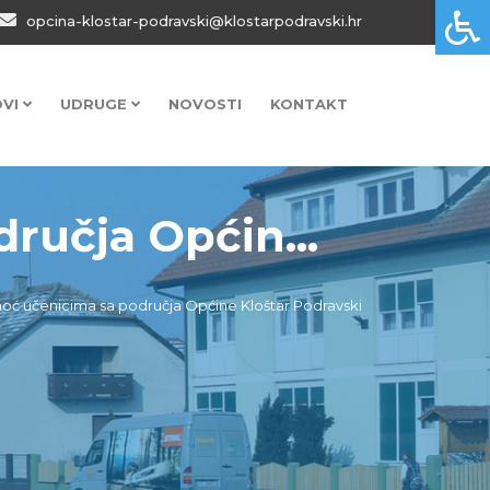
opcina-klostar-podravski@klostarpodravski.hr
OVI
UDRUGE
NOVOSTI
KONTAKT
ručja Općin...
ć učenicima sa područja Općine Kloštar Podravski