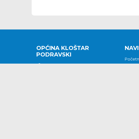
OPĆINA KLOŠTAR
NAVI
PODRAVSKI
Počet
Kralja Tomislava 2
O nam
Povijes
48362 Kloštar Podravski
Vijesti
048/816 066
Prituž
opcina-klostar-
Kontak
podravski@klostarpodravski.hr