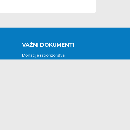
VAŽNI DOKUMENTI
Donacije i sponzorstva
Sklopljeni ugovori
Godišnji financijski izvještaji
Pristup informacijama
GODIŠNJI PLAN RADA ZA 2026
Otvoreni podaci
Izjava o pristupačnosti
Odluka o mrtvozorstvu
CJENICI KOMUNALNIH USLUGA