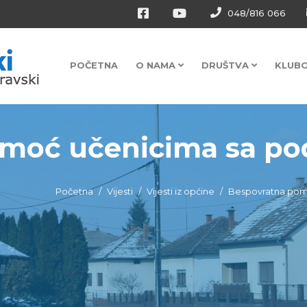
048/816 066
POČETNA
O NAMA
DRUŠTVA
KLUB
moć učenicima sa pod
Početna
Vijesti
Vijesti iz općine
Bespovratna pomo