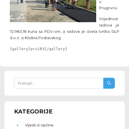
u
Prugovcu.
Vrijednost
radova je
72.983,18 kuna sa PDV-om, a radove je izvela tvrtka SILP
d.o.o. iz Kloštra Podravskog.
{gallery}pru183{/gallery}
KATEGORIJE
Vijesti iz općine