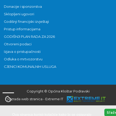
Donacije i sponzorstva
Sklopljeni ugovori
Godišnji financijski izvještaji
Pristup informacijama
GODIŠNJI PLAN RADA ZA 2026
Otvoreni podaci
Izjava o pristupačnosti
Odluka o mrtvozorstvu
CJENICI KOMUNALNIH USLUGA
Copyright © Općina Kloštar Podravski
Izrada web stranica
-
Extreme IT
Slaž
Ova stranica koristi kolačiće kako bi se osiguralo