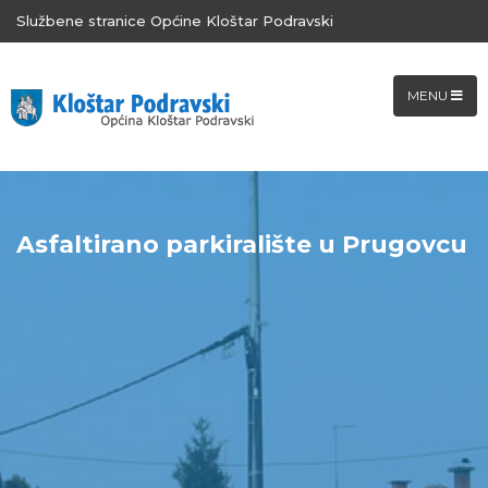
Službene stranice Općine Kloštar Podravski
MENU
Asfaltirano parkiralište u Prugovcu