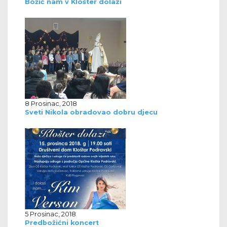
Božić nam v Klošter dolazi
8 Prosinac, 2018
Sveti Nikola obradovao dobru djecu
5 Prosinac, 2018
Predbožićni koncert