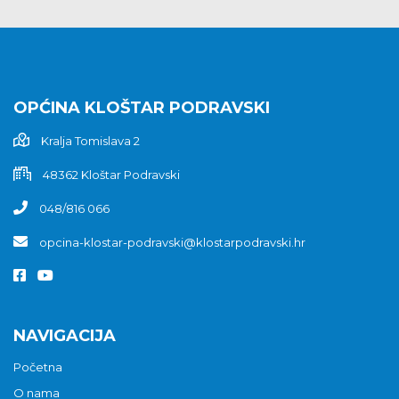
OPĆINA KLOŠTAR PODRAVSKI
Kralja Tomislava 2
48362 Kloštar Podravski
048/816 066
opcina-klostar-podravski@klostarpodravski.hr
NAVIGACIJA
Početna
O nama