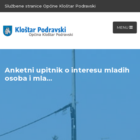
Službene stranice Općine Kloštar Podravski
MENU
Anketni upitnik o interesu mladih
osoba i mla...