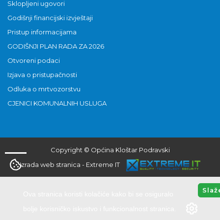
Sklopljeni ugovori
Godišnji financijski izvještaji
Pristup informacijama
GODIŠNJI PLAN RADA ZA 2026
Otvoreni podaci
Izjava o pristupačnosti
Odluka o mrtvozorstvu
CJENICI KOMUNALNIH USLUGA
Copyright © Općina Kloštar Podravski
Izrada web stranica
-
Extreme IT
Slaž
Ova stranica koristi kolačiće kako bi se osiguralo
bolje korisničko iskustvo i funkcionalnost stranica.