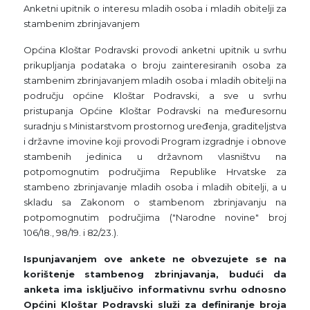
Anketni upitnik o interesu mladih osoba i mladih obitelji za
stambenim zbrinjavanjem
Općina Kloštar Podravski provodi anketni upitnik u svrhu
prikupljanja podataka o broju zainteresiranih osoba za
stambenim zbrinjavanjem mladih osoba i mladih obitelji na
području općine Kloštar Podravski, a sve u svrhu
pristupanja Općine Kloštar Podravski na međuresornu
suradnju s Ministarstvom prostornog uređenja, graditeljstva
i državne imovine koji provodi Program izgradnje i obnove
stambenih jedinica u državnom vlasništvu na
potpomognutim područjima Republike Hrvatske za
stambeno zbrinjavanje mladih osoba i mladih obitelji, a u
skladu sa Zakonom o stambenom zbrinjavanju na
potpomognutim područjima ("Narodne novine" broj
106/18., 98/19. i 82/23.).
Ispunjavanjem ove ankete ne obvezujete se na
korištenje stambenog zbrinjavanja, budući da
anketa ima isključivo informativnu svrhu odnosno
Općini Kloštar Podravski
služi za definiranje broja