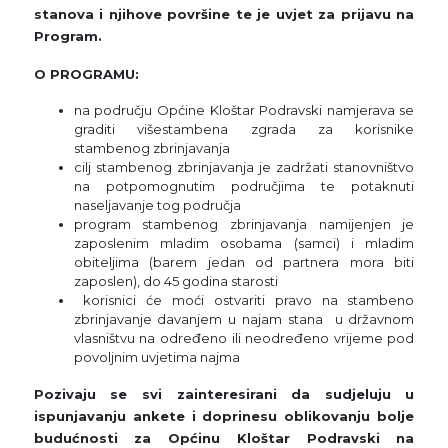
stanova i njihove površine te je uvjet za prijavu na
Program.
O PROGRAMU:
na području Općine Kloštar Podravski namjerava se
graditi višestambena zgrada za korisnike
stambenog zbrinjavanja
cilj stambenog zbrinjavanja je zadržati stanovništvo
na potpomognutim područjima te potaknuti
naseljavanje tog područja
program stambenog zbrinjavanja namijenjen je
zaposlenim mladim osobama (samci) i mladim
obiteljima (barem jedan od partnera mora biti
zaposlen), do 45 godina starosti
korisnici će moći ostvariti pravo na stambeno
zbrinjavanje davanjem u najam stana u državnom
vlasništvu na određeno ili neodređeno vrijeme pod
povoljnim uvjetima najma
Pozivaju se svi zainteresirani da sudjeluju u
ispunjavanju ankete i doprinesu oblikovanju bolje
budućnosti za Općinu Kloštar Podravski na