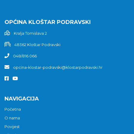
OPĆINA KLOŠTAR PODRAVSKI
Kralja Tomislava 2
48362 Kloštar Podravski
048/816 066
opcina-klostar-podravski@klostarpodravski.hr
NAVIGACIJA
Početna
O nama
Povijest