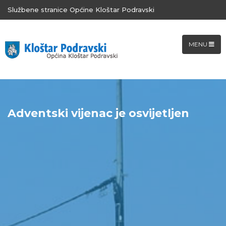
Službene stranice Općine Kloštar Podravski
MENU
Adventski vijenac je osvijetljen