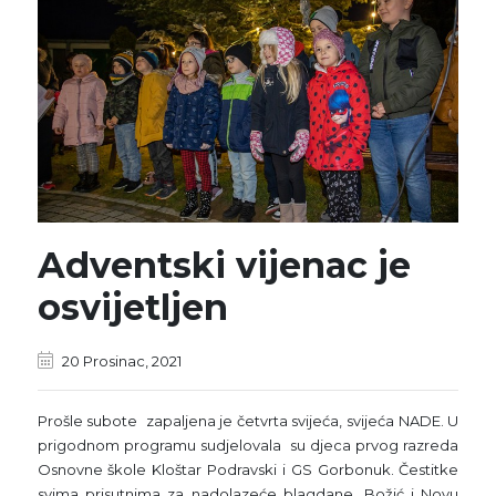
Adventski vijenac je
osvijetljen
20 Prosinac, 2021
Prošle subote zapaljena je četvrta svijeća, svijeća NADE. U
prigodnom programu sudjelovala su djeca prvog razreda
Osnovne škole Kloštar Podravski i GS Gorbonuk. Čestitke
svima prisutnima za nadolazeće blagdane, Božić i Novu