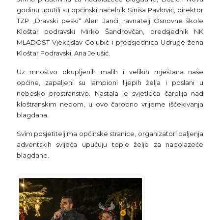
godinu uputili su općinski načelnik Siniša Pavlović, direktor
TZP „Dravski peski“ Alen Janći, ravnatelj Osnovne škole
Kloštar podravski Mirko Šandrovčan, predsjednik NK
MLADOST Vjekoslav Golubić i predsjednica Udruge žena
Kloštar Podravski, Ana Jelušić.
Uz mnoštvo okupljenih malih i velikih mještana naše
općine, zapaljeni su lampioni lijepih želja i poslani u
nebesko prostranstvo. Nastala je svjetleća čarolija nad
kloštranskim nebom, u ovo čarobno vrijeme iščekivanja
blagdana.
Svim posjetiteljima općinske stranice, organizatori paljenja
adventskih svijeća upućuju tople želje za nadolazeće
blagdane.