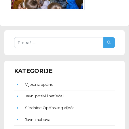
KATEGORIJE
Vijesti iz općine
Javni pozivi i natječaji
Sjednice Općinskog vijeća
Javna nabava