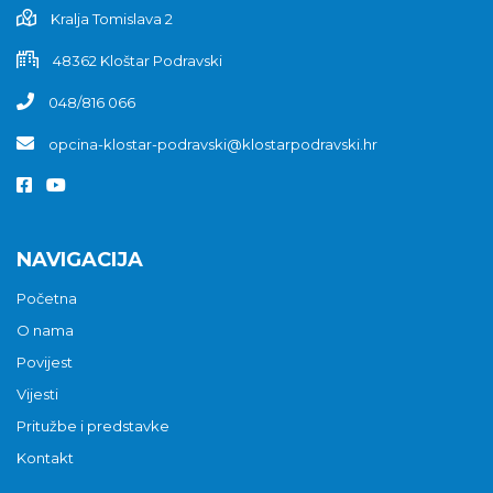
Kralja Tomislava 2
48362 Kloštar Podravski
048/816 066
opcina-klostar-podravski@klostarpodravski.hr
NAVIGACIJA
Početna
O nama
Povijest
Vijesti
Pritužbe i predstavke
Kontakt