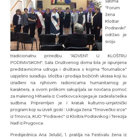
satima
"Forum
žena
Kloštar
Podravski"
održao je
svoju
tradicionalnu priredbu "ADVENT U KLOŠTRU
PODRAVSKOM". Sala Društvenog doma bila je ispunjena
predstavnicima udruga i društava s kojima "forumašice"
uspješno surađuju. Izložba i prodaja božićnih ukrasa koji su
izrađeni na njihovim radionicama humanitarnog je
karaktera, a ovom prilikom sakupljala se novčana pomoć
za malenog Mihaela iz Cvetkovca kojega je zadesila teška
sudbina. Pripremljen je i kratak kulturno-umjetnički
program koji su izveli gosti : Udruga žena "Trnovečko srce"
iz Trnovca, KUD "Podravec" iz Kloštra Podravskog i Terezija
Nađ iz Prugovca.
Predsjednica Ana Jelušić, 1. pratilja na Festivalu žena iz