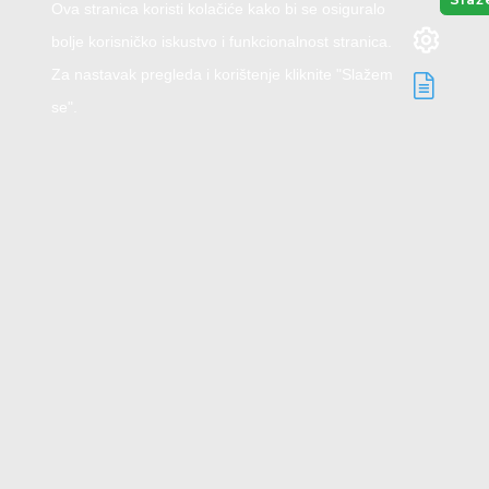
Ova stranica koristi kolačiće kako bi se osiguralo
bolje korisničko iskustvo i funkcionalnost stranica.
Za nastavak pregleda i korištenje kliknite "Slažem
se".