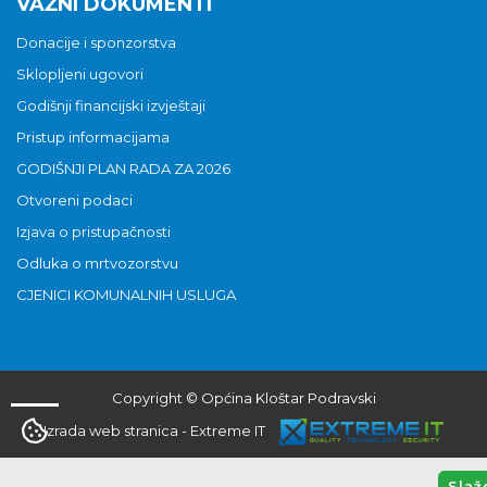
VAŽNI DOKUMENTI
Donacije i sponzorstva
Sklopljeni ugovori
Godišnji financijski izvještaji
Pristup informacijama
GODIŠNJI PLAN RADA ZA 2026
Otvoreni podaci
Izjava o pristupačnosti
Odluka o mrtvozorstvu
CJENICI KOMUNALNIH USLUGA
Copyright © Općina Kloštar Podravski
Izrada web stranica
-
Extreme IT
Slaž