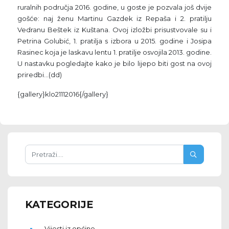
ruralnih područja 2016. godine, u goste je pozvala još dvije
gošće: naj ženu Martinu Gazdek iz Repaša i 2. pratilju
Vedranu Beštek iz Kuštana. Ovoj izložbi prisustvovale su i
Petrina Golubić, 1. pratilja s izbora u 2015. godine i Josipa
Rasinec koja je laskavu lentu 1. pratilje osvojila 2013. godine.
U nastavku pogledajte kako je bilo lijepo biti gost na ovoj
priredbi...(dd)
{gallery}klo21112016{/gallery}
KATEGORIJE
Vijesti iz općine