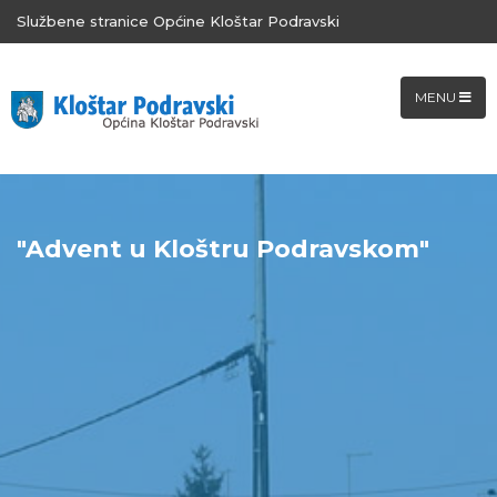
Službene stranice Općine Kloštar Podravski
MENU
"Advent u Kloštru Podravskom"