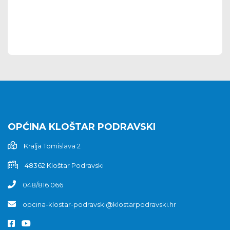
OPĆINA KLOŠTAR PODRAVSKI
Kralja Tomislava 2
48362 Kloštar Podravski
048/816 066
opcina-klostar-podravski@klostarpodravski.hr