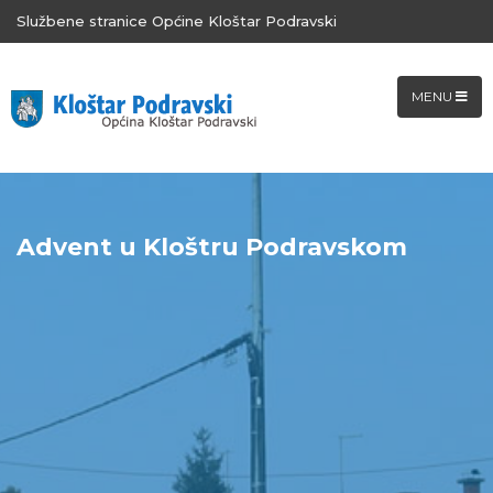
Službene stranice Općine Kloštar Podravski
MENU
Advent u Kloštru Podravskom