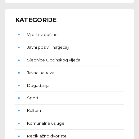
KATEGORIJE
Vijesti iz općine
Javni pozivi i natječaji
Sjednice Općinskog vijeća
Javna nabava
Događanja
Sport
Kultura
Komunalne usluge
Reciklažno dvorište