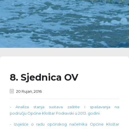
8. Sjednica OV
20 Rujan, 2016
- Analiza stanja sustava zaštite i spašavanja na
području Općine Kloštar Podravski u 2013. godini
- Izvješće o radu općinskog načelnika Općine Kloštar