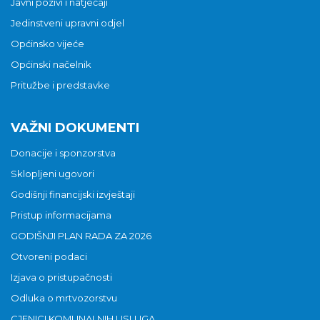
Javni pozivi i natječaji
Jedinstveni upravni odjel
Općinsko vijeće
Općinski načelnik
Pritužbe i predstavke
VAŽNI DOKUMENTI
Donacije i sponzorstva
Sklopljeni ugovori
Godišnji financijski izvještaji
Pristup informacijama
GODIŠNJI PLAN RADA ZA 2026
Otvoreni podaci
Izjava o pristupačnosti
Odluka o mrtvozorstvu
CJENICI KOMUNALNIH USLUGA