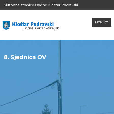
Službene stranice Općine Kloštar Podravski
MENU
8. Sjednica OV