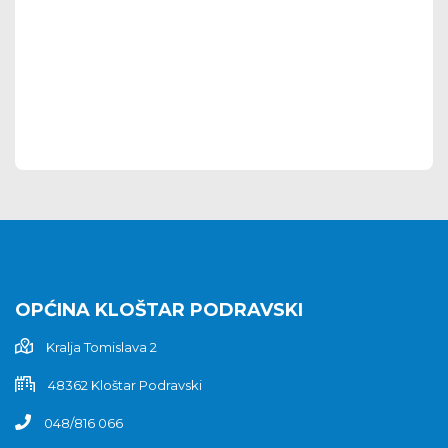
OPĆINA KLOŠTAR PODRAVSKI
Kralja Tomislava 2
48362 Kloštar Podravski
048/816 066