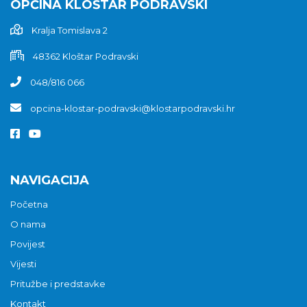
OPĆINA KLOŠTAR PODRAVSKI
Kralja Tomislava 2
48362 Kloštar Podravski
048/816 066
opcina-klostar-podravski@klostarpodravski.hr
NAVIGACIJA
Početna
O nama
Povijest
Vijesti
Pritužbe i predstavke
Kontakt