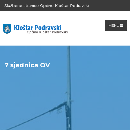
Službene stranice Općine Kloštar Podravski
MENU
7 sjednica OV