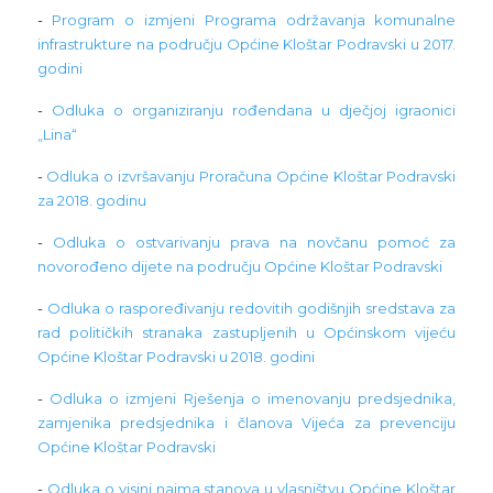
-
Program o izmjeni Programa održavanja komunalne
infrastrukture na području Općine Kloštar Podravski u 2017.
godini
-
Odluka o organiziranju rođendana u dječjoj igraonici
„Lina“
-
Odluka o izvršavanju Proračuna Općine Kloštar Podravski
za 2018. godinu
-
Odluka o ostvarivanju prava na novčanu pomoć za
novorođeno dijete na području Općine Kloštar Podravski
-
Odluka o raspoređivanju redovitih godišnjih sredstava za
rad političkih stranaka zastupljenih u Općinskom vijeću
Općine Kloštar Podravski u 2018. godini
-
Odluka o izmjeni Rješenja o imenovanju predsjednika,
zamjenika predsjednika i članova Vijeća za prevenciju
Općine Kloštar Podravski
-
Odluka o visini najma stanova u vlasništvu Općine Kloštar