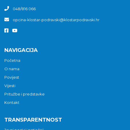
048/816 066
opcina-klostar-podravski@klostarpodravski.hr
NAVIGACIJA
Početna
O nama
Povijest
Vijesti
Pritužbe i predstavke
Kontakt
TRANSPARENTNOST
Javni pozivi i natječaji