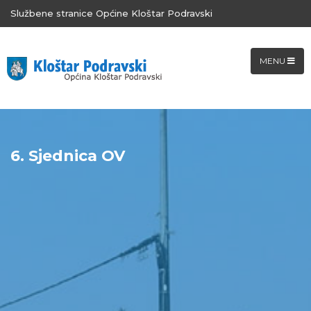
Službene stranice Općine Kloštar Podravski
MENU
6. Sjednica OV