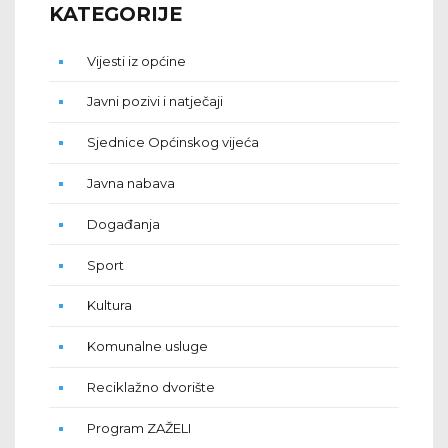
KATEGORIJE
Vijesti iz općine
Javni pozivi i natječaji
Sjednice Općinskog vijeća
Javna nabava
Događanja
Sport
Kultura
Komunalne usluge
Reciklažno dvorište
Program ZAŽELI