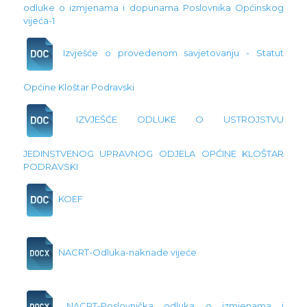
odluke o izmjenama i dopunama Poslovnika Općinskog
vijeća-1
Izvješće o provedenom savjetovanju - Statut
Općine Kloštar Podravski
IZVJEŠĆE ODLUKE O USTROJSTVU
JEDINSTVENOG UPRAVNOG ODJELA OPĆINE KLOŠTAR
PODRAVSKI
KOEF
NACRT-Odluka-naknade vijeće
NACRT-Poslovnička odluka o izmjenama i