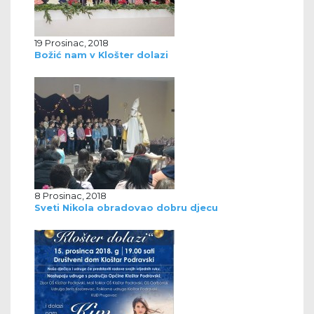
19 Prosinac, 2018
Božić nam v Klošter dolazi
8 Prosinac, 2018
Sveti Nikola obradovao dobru djecu