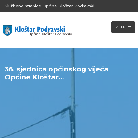
Službene stranice Općine Kloštar Podravski
MENU
36. sjednica općinskog vijeća
Općine Kloštar...