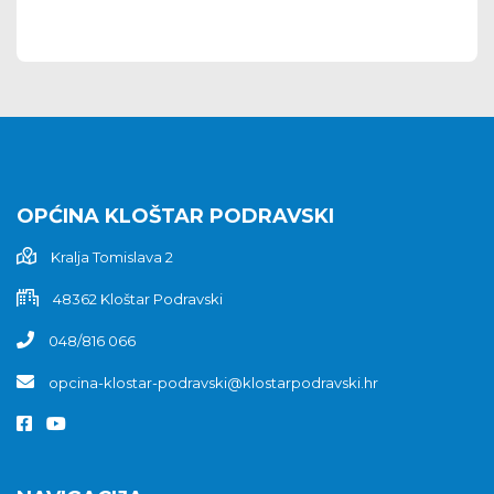
OPĆINA KLOŠTAR PODRAVSKI
Kralja Tomislava 2
48362 Kloštar Podravski
048/816 066
opcina-klostar-podravski@klostarpodravski.hr