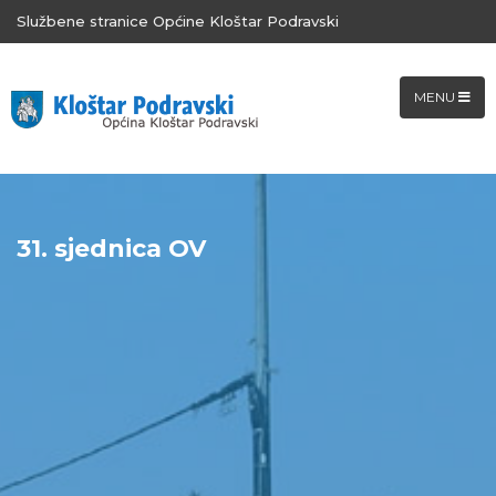
Službene stranice Općine Kloštar Podravski
MENU
31. sjednica OV