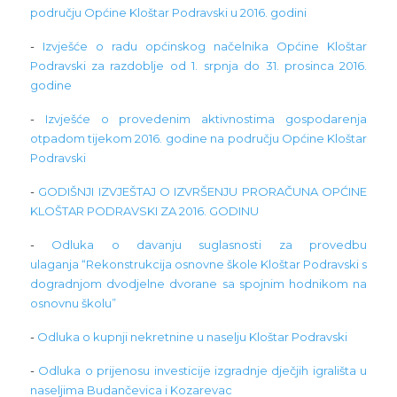
području Općine Kloštar Podravski u 2016. godini
-
Izvješće o radu općinskog načelnika Općine Kloštar
Podravski za razdoblje od 1. srpnja do 31. prosinca 2016.
godine
-
Izvješće o provedenim aktivnostima gospodarenja
otpadom tijekom 2016. godine na području Općine Kloštar
Podravski
-
GODIŠNJI IZVJEŠTAJ O IZVRŠENJU PRORAČUNA OPĆINE
KLOŠTAR PODRAVSKI ZA 2016. GODINU
-
Odluka o davanju suglasnosti za provedbu
ulaganja “Rekonstrukcija osnovne škole Kloštar Podravski s
dogradnjom dvodjelne dvorane sa spojnim hodnikom na
osnovnu školu”
-
Odluka o kupnji nekretnine u naselju Kloštar Podravski
-
Odluka o prijenosu investicije izgradnje dječjih igrališta u
naseljima Budančevica i Kozarevac