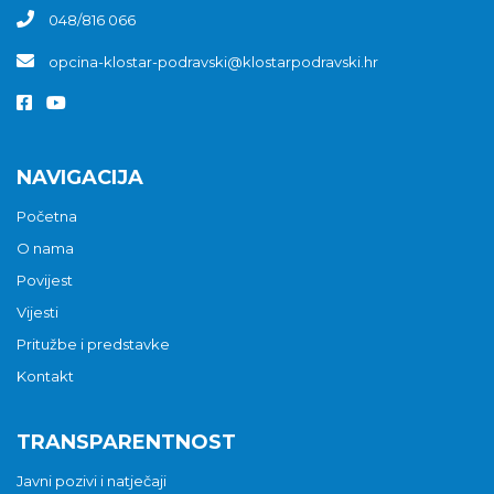
048/816 066
opcina-klostar-podravski@klostarpodravski.hr
NAVIGACIJA
Početna
O nama
Povijest
Vijesti
Pritužbe i predstavke
Kontakt
TRANSPARENTNOST
Javni pozivi i natječaji