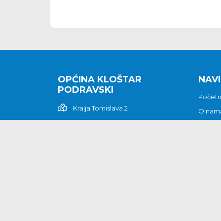
OPĆINA KLOŠTAR
NAVI
PODRAVSKI
Počet
Kralja Tomislava 2
O nam
Povijes
48362 Kloštar Podravski
Vijesti
048/816 066
Prituž
opcina-klostar-
Kontak
podravski@klostarpodravski.hr