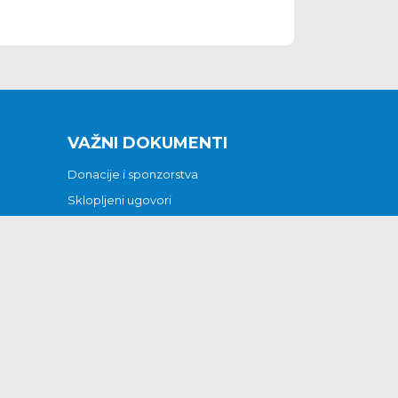
VAŽNI DOKUMENTI
Donacije i sponzorstva
Sklopljeni ugovori
Godišnji financijski izvještaji
Pristup informacijama
GODIŠNJI PLAN RADA ZA 2026
Otvoreni podaci
Izjava o pristupačnosti
Odluka o mrtvozorstvu
CJENICI KOMUNALNIH USLUGA