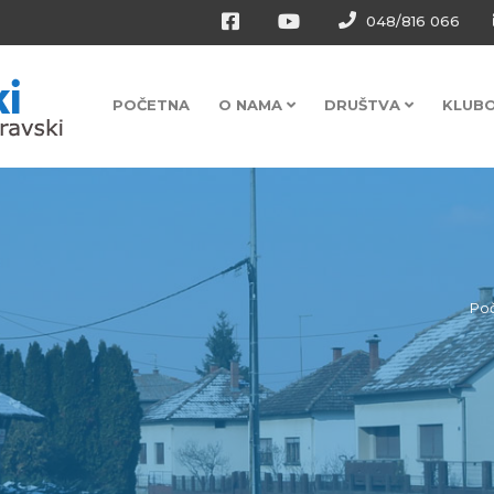
048/816 066
POČETNA
O NAMA
DRUŠTVA
KLUB
Po