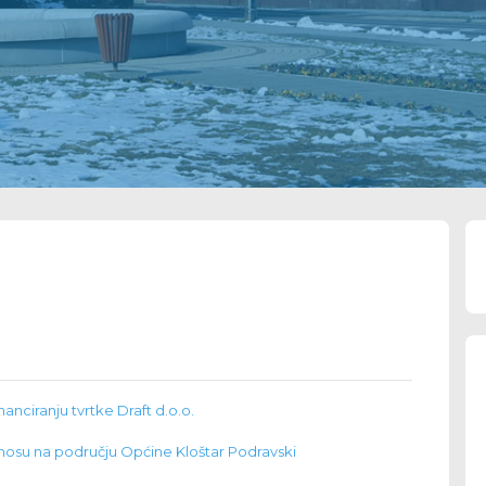
nanciranju tvrtke Draft d.o.o.
su na području Općine Kloštar Podravski