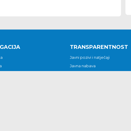
GACIJA
TRANSPARENTNOST
na
Javni pozivi i natječaji
a
Javna nabava
t
Javni pozivi i natječaji
Jedinstveni upravni odjel
be i predstavke
Općinsko vijeće
t
Općinski načelnik
Pritužbe i predstavke