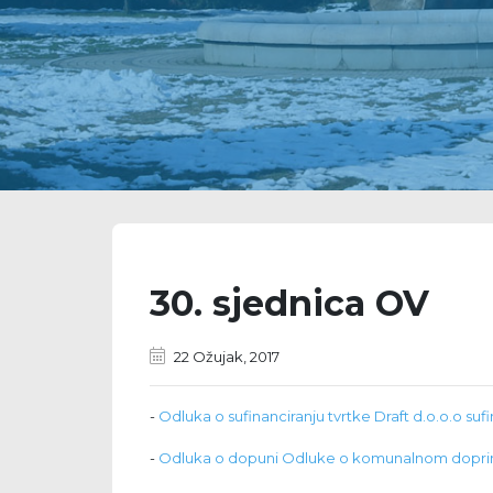
30. sjednica OV
22 Ožujak, 2017
-
Odluka o sufinanciranju tvrtke Draft d.o.o.o sufi
-
Odluka o dopuni Odluke o komunalnom doprino