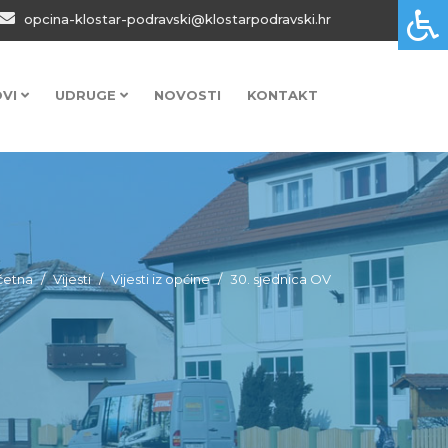
opcina-klostar-podravski@klostarpodravski.hr
OVI
UDRUGE
NOVOSTI
KONTAKT
četna
Vijesti
Vijesti iz općine
30. sjednica OV