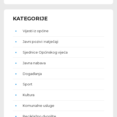
KATEGORIJE
Vijesti iz općine
Javni pozivi i natječaji
Sjednice Općinskog vijeća
Javna nabava
Događanja
Sport
Kultura
Komunalne usluge
Reciklažno dvorište