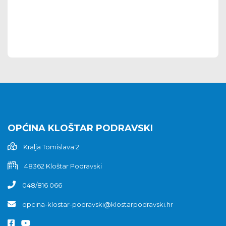
OPĆINA KLOŠTAR PODRAVSKI
Kralja Tomislava 2
48362 Kloštar Podravski
048/816 066
opcina-klostar-podravski@klostarpodravski.hr