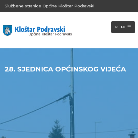
Službene stranice Općine Kloštar Podravski
MENU
28. SJEDNICA OPĆINSKOG VIJEĆA