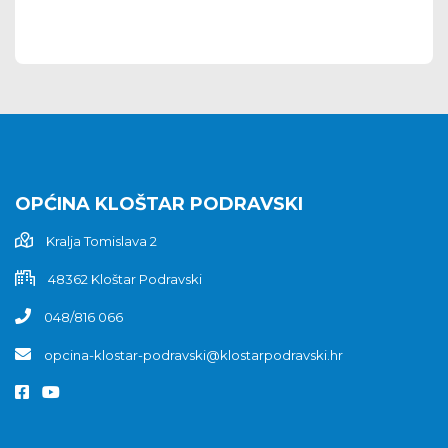
OPĆINA KLOŠTAR PODRAVSKI
Kralja Tomislava 2
48362 Kloštar Podravski
048/816 066
opcina-klostar-podravski@klostarpodravski.hr