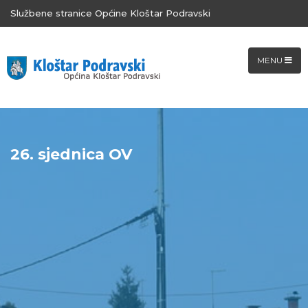
Službene stranice Općine Kloštar Podravski
MENU
26. sjednica OV