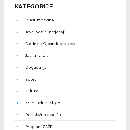
KATEGORIJE
Vijesti iz općine
Javni pozivi i natječaji
Sjednice Općinskog vijeća
Javna nabava
Događanja
Sport
Kultura
Komunalne usluge
Reciklažno dvorište
Program ZAŽELI