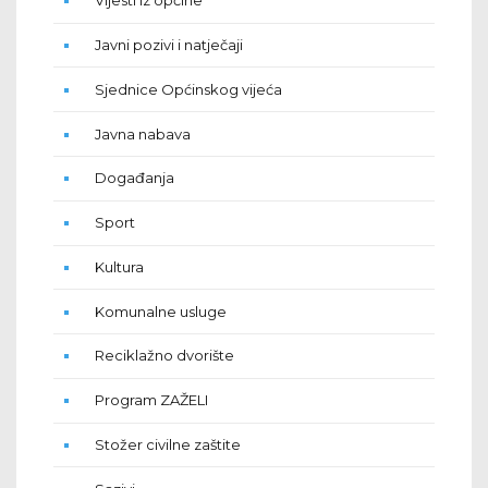
Vijesti iz općine
Javni pozivi i natječaji
Sjednice Općinskog vijeća
Javna nabava
Događanja
Sport
Kultura
Komunalne usluge
Reciklažno dvorište
Program ZAŽELI
Stožer civilne zaštite