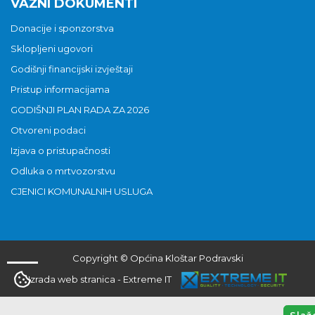
VAŽNI DOKUMENTI
Donacije i sponzorstva
Sklopljeni ugovori
Godišnji financijski izvještaji
Pristup informacijama
GODIŠNJI PLAN RADA ZA 2026
Otvoreni podaci
Izjava o pristupačnosti
Odluka o mrtvozorstvu
CJENICI KOMUNALNIH USLUGA
Copyright © Općina Kloštar Podravski
Izrada web stranica
-
Extreme IT