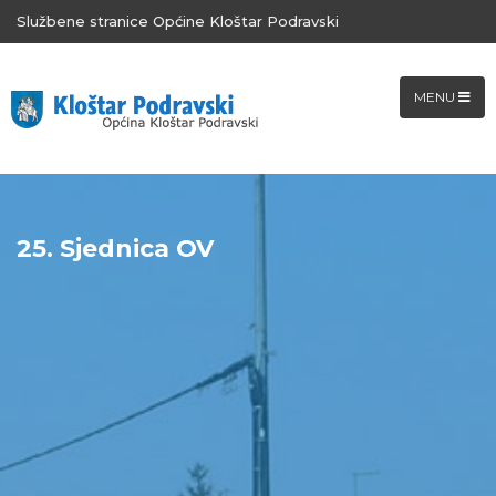
Službene stranice Općine Kloštar Podravski
MENU
25. Sjednica OV