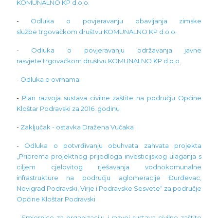
KOMUNALNO KP d.o.o.
-
Odluka o povjeravanju obavljanja zimske
službe trgovačkom društvu KOMUNALNO KP d.o.o.
-
Odluka o povjeravanju održavanja javne
rasvjete trgovačkom društvu KOMUNALNO KP d.o.o.
-
Odluka o ovrhama
-
Plan razvoja sustava civilne zaštite na području Općine
Kloštar Podravski za 2016. godinu
-
Zaključak - ostavka Dražena Vučaka
-
Odluka o potvrđivanju obuhvata zahvata projekta
„Priprema projektnog prijedloga investicijskog ulaganja s
ciljem cjelovitog rješavanja vodnokomunalne
infrastrukture na području aglomeracije Đurđevac,
Novigrad Podravski, Virje i Podravske Sesvete“ za područje
Općine Kloštar Podravski
-
Smjernice za organizaciju i razvoj sustava civilne zaštite