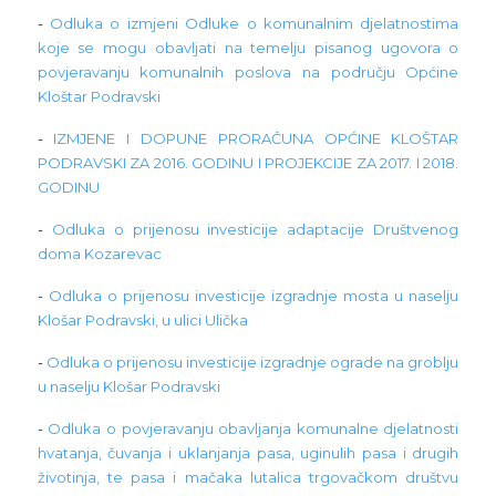
-
Odluka o izmjeni Odluke o komunalnim djelatnostima
koje se mogu obavljati na temelju pisanog ugovora o
povjeravanju komunalnih poslova na području Općine
Kloštar Podravski
-
IZMJENE I DOPUNE PRORAČUNA OPĆINE KLOŠTAR
PODRAVSKI ZA 2016. GODINU I PROJEKCIJE ZA 2017. I 2018.
GODINU
-
Odluka o prijenosu investicije adaptacije Društvenog
doma Kozarevac
-
Odluka o prijenosu investicije izgradnje mosta u naselju
Klošar Podravski, u ulici Ulička
-
Odluka o prijenosu investicije izgradnje ograde na groblju
u naselju Klošar Podravski
-
Odluka o povjeravanju obavljanja komunalne djelatnosti
hvatanja, čuvanja i uklanjanja pasa, uginulih pasa i drugih
životinja, te pasa i mačaka lutalica trgovačkom društvu