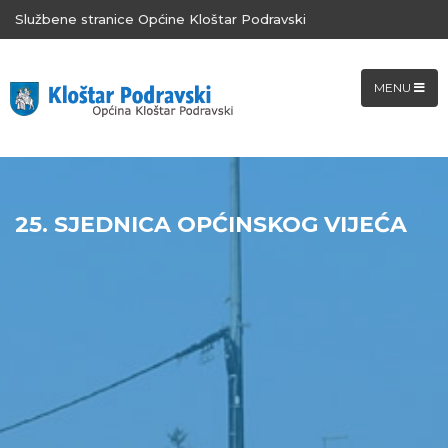
Službene stranice Općine Kloštar Podravski
MENU
25. SJEDNICA OPĆINSKOG VIJEĆA