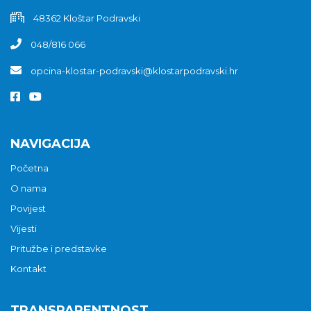
48362 Kloštar Podravski
048/816 066
opcina-klostar-podravski@klostarpodravski.hr
NAVIGACIJA
Početna
O nama
Povijest
Vijesti
Pritužbe i predstavke
Kontakt
TRANSPARENTNOST