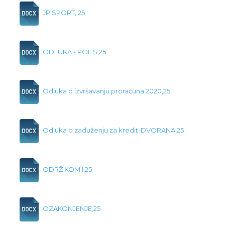
JP SPORT, 25
ODLUKA - POL S,25
Odluka o izvršavanju proračuna 2020,25
Odluka o zaduženju za kredit-DVORANA,25
ODRŽ KOM I,25
OZAKONJENJE,25