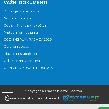
VAŽNI DOKUMENTI
Donacije i sponzorstva
Sklopljeni ugovori
Godišnji financijski izvještaji
Pristup informacijama
GODIŠNJI PLAN RADA ZA 2026
Otvoreni podaci
Izjava o pristupačnosti
Odluka o mrtvozorstvu
CJENICI KOMUNALNIH USLUGA
Copyright © Općina Kloštar Podravski
Izrada web stranica
-
Extreme IT