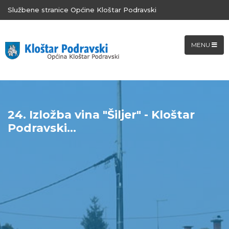
Službene stranice Općine Kloštar Podravski
MENU
24. Izložba vina "Šiljer" - Kloštar
Podravski...