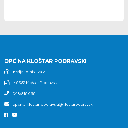
OPĆINA KLOŠTAR PODRAVSKI
Kralja Tomislava 2
48362 Kloštar Podravski
048/816 066
opcina-klostar-podravski@klostarpodravski.hr