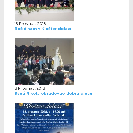
19 Prosinac, 2018
Božić nam v Klošter dolazi
8 Prosinac, 2018
Sveti Nikola obradovao dobru djecu