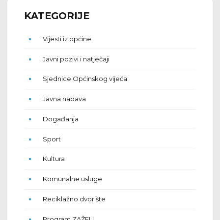
KATEGORIJE
Vijesti iz općine
Javni pozivi i natječaji
Sjednice Općinskog vijeća
Javna nabava
Događanja
Sport
Kultura
Komunalne usluge
Reciklažno dvorište
Program ZAŽELI