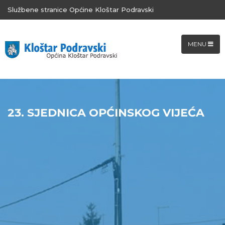
Službene stranice Općine Kloštar Podravski
MENU
23. SJEDNICA OPĆINSKOG VIJEĆA