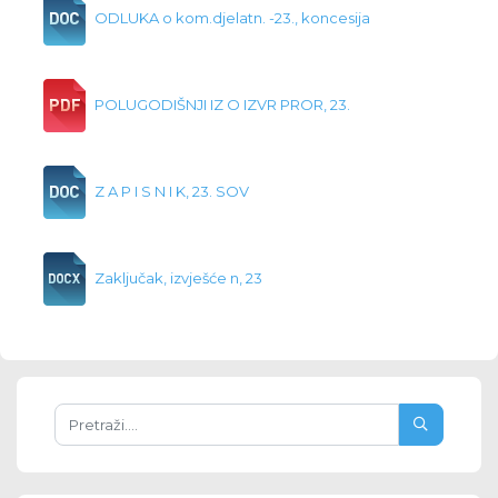
ODLUKA o kom.djelatn. -23., koncesija
POLUGODIŠNJI IZ O IZVR PROR, 23.
Z A P I S N I K, 23. SOV
Zaključak, izvješće n, 23