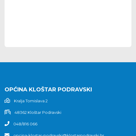
OPĆINA KLOŠTAR PODRAVSKI
Kralja Tomislava 2
48362 Kloštar Podravski
048/816 066
opcina-klostar-podravski@klostarpodravski.hr