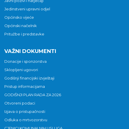
Javni pozivi i natječaji
Jedinstveni upravni odjel
Općinsko vijeće
Općinski načelnik
Pritužbe i predstavke
VAŽNI DOKUMENTI
Donacije i sponzorstva
Sklopljeni ugovori
Godišnji financijski izvještaji
Pristup informacijama
GODIŠNJI PLAN RADA ZA 2026
Otvoreni podaci
Izjava o pristupačnosti
Odluka o mrtvozorstvu
CJENICI KOMUNALNIH USLUGA