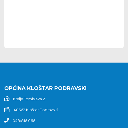
OPĆINA KLOŠTAR PODRAVSKI
Kralja Tomislava 2
48362 Kloštar Podravski
048/816 066