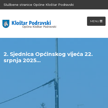
Službene stranice Općine Kloštar Podravski
MENU
2. Sjednica Općinskog vijeća 22.
srpnja 2025...