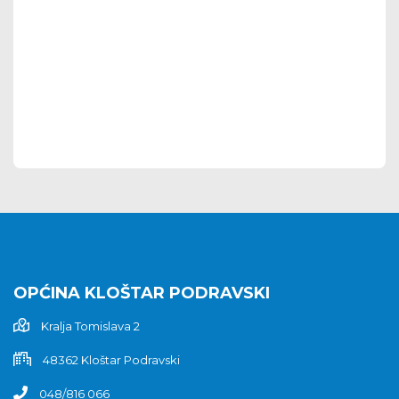
OPĆINA KLOŠTAR PODRAVSKI
Kralja Tomislava 2
48362 Kloštar Podravski
048/816 066