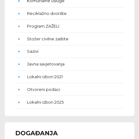
Komunalne usluge
Reciklažno dvorište
Program ZAŽELI
Stožer civilne zaštite
Sazivi
Javna savjetovanja
Lokalni izbori 2021
Otvoreni podaci
Lokalni izbori 2025
DOGAĐANJA