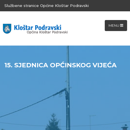
Službene stranice Općine Kloštar Podravski
MENU
15. SJEDNICA OPĆINSKOG VIJEĆA