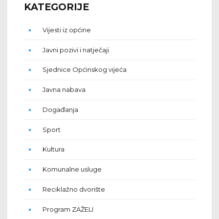
KATEGORIJE
Vijesti iz općine
Javni pozivi i natječaji
Sjednice Općinskog vijeća
Javna nabava
Događanja
Sport
Kultura
Komunalne usluge
Reciklažno dvorište
Program ZAŽELI