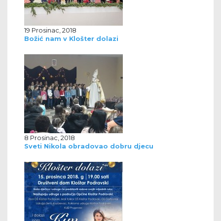
19 Prosinac, 2018
Božić nam v Klošter dolazi
8 Prosinac, 2018
Sveti Nikola obradovao dobru djecu