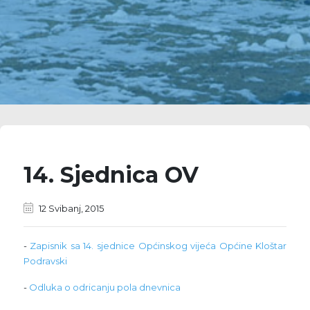
14. Sjednica OV
12 Svibanj, 2015
-
Zapisnik sa 14. sjednice Općinskog vijeća Općine Kloštar
Podravski
-
Odluka o odricanju pola dnevnica