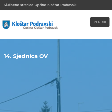
Službene stranice Općine Kloštar Podravski
MENU
14. Sjednica OV