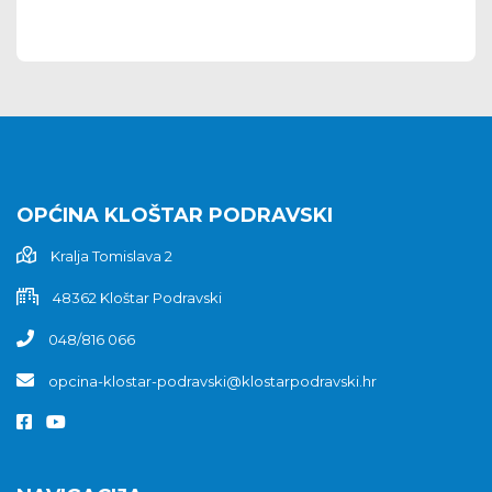
OPĆINA KLOŠTAR PODRAVSKI
Kralja Tomislava 2
48362 Kloštar Podravski
048/816 066
opcina-klostar-podravski@klostarpodravski.hr