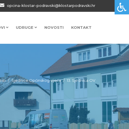
opcina-klostar-podravski@klostarpodravski.hr
OVI
UDRUGE
NOVOSTI
KONTAKT
esti
Sjednice Općinskog vijeća
13. Sjednica OV