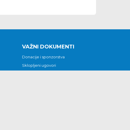
VAŽNI DOKUMENTI
Donacije i sponzorstva
Sklopljeni ugovori
Godišnji financijski izvještaji
Pristup informacijama
GODIŠNJI PLAN RADA ZA 2026
Otvoreni podaci
Izjava o pristupačnosti
Odluka o mrtvozorstvu
CJENICI KOMUNALNIH USLUGA