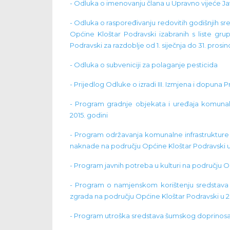
- Odluka o imenovanju člana u Upravno vijeće J
- Odluka o raspoređivanju redovitih godišnjih sre
Općine Kloštar Podravski izabranih s liste gr
Podravski za razdoblje od 1. siječnja do 31. prosi
- Odluka o subveniciji za polaganje pesticida
- Prijedlog Odluke o izradi III. Izmjena i dopun
- Program gradnje objekata i uređaja komunaln
2015. godini
- Program održavanja komunalne infrastrukture 
naknade na području Općine Kloštar Podravski u 
- Program javnih potreba u kulturi na području O
- Program o namjenskom korištenju sredstava
zgrada na području Općine Kloštar Podravski u 2
- Program utroška sredstava šumskog doprinosa 