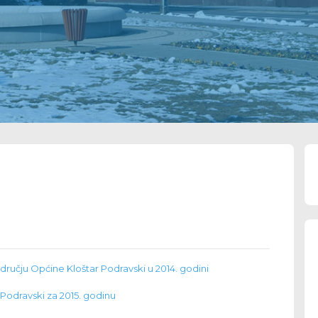
odručju Općine Kloštar Podravski u 2014. godini
Podravski za 2015. godinu