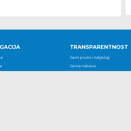
GACIJA
TRANSPARENTNOST
na
Javni pozivi i natječaji
a
Javna nabava
t
Javni pozivi i natječaji
Jedinstveni upravni odjel
be i predstavke
Općinsko vijeće
t
Općinski načelnik
Pritužbe i predstavke