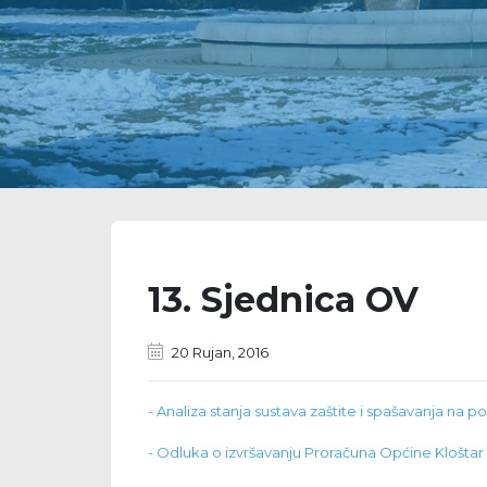
13. Sjednica OV
20 Rujan, 2016
- Analiza stanja sustava zaštite i spašavanja na p
- Odluka o izvršavanju Proračuna Općine Kloštar 