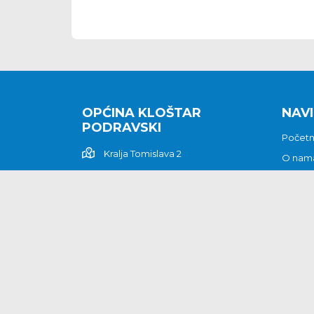
OPĆINA KLOŠTAR
NAVI
PODRAVSKI
Počet
Kralja Tomislava 2
O nam
Povijes
48362 Kloštar Podravski
Vijesti
048/816 066
Prituž
opcina-klostar-
Kontak
podravski@klostarpodravski.hr