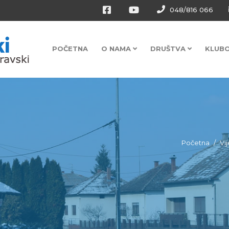
048/816 066
POČETNA
O NAMA
DRUŠTVA
KLUB
Početna
Vij