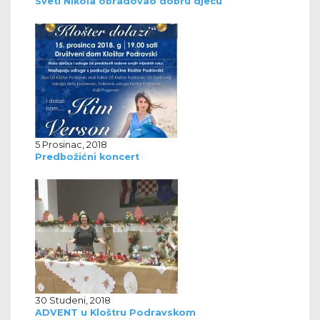
Sveti Nikola obradovao dobru djecu
5 Prosinac, 2018
Predbožićni koncert
30 Studeni, 2018
ADVENT u Kloštru Podravskom