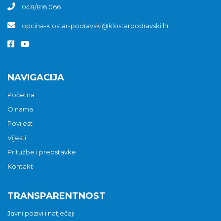
048/816 066
opcina-klostar-podravski@klostarpodravski.hr
NAVIGACIJA
Početna
O nama
Povijest
Vijesti
Pritužbe i predstavke
Kontakt
TRANSPARENTNOST
Javni pozivi i natječaji