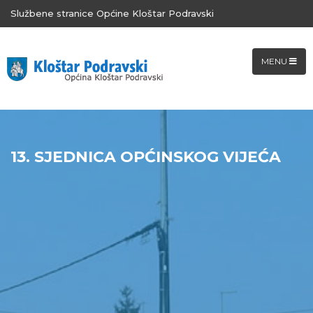
Službene stranice Općine Kloštar Podravski
MENU
13. SJEDNICA OPĆINSKOG VIJEĆA