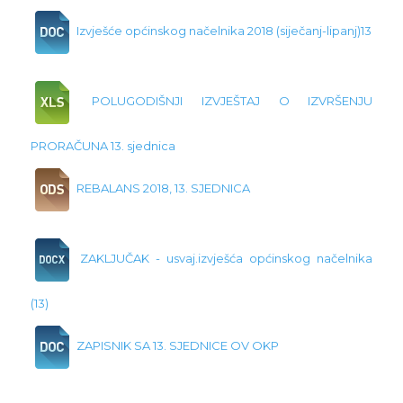
Izvješće općinskog načelnika 2018 (siječanj-lipanj)13
POLUGODIŠNJI IZVJEŠTAJ O IZVRŠENJU
PRORAČUNA 13. sjednica
REBALANS 2018, 13. SJEDNICA
ZAKLJUČAK - usvaj.izvješća općinskog načelnika
(13)
ZAPISNIK SA 13. SJEDNICE OV OKP