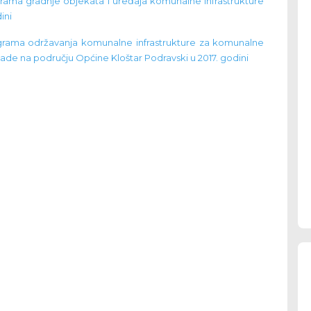
grama gradnje objekata i uređaja komunalne infrastrukture
ini
rograma održavanja komunalne infrastrukture za komunalne
nade na području Općine Kloštar Podravski u 2017. godini