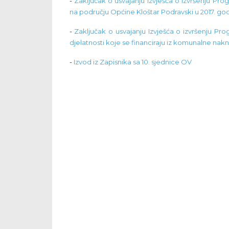
-
Zaključak o usvajanju Izvješća o izvršenju Pro
na području Općine Kloštar Podravski u 2017. god
-
Zaključak o usvajanju Izvješća o izvršenju P
djelatnosti koje se financiraju iz komunalne nak
-
Izvod iz Zapisnika sa 10. sjednice OV