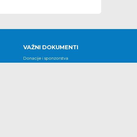
VAŽNI DOKUMENTI
Donacije i sponzorstva
Sklopljeni ugovori
Godišnji financijski izvještaji
Pristup informacijama
GODIŠNJI PLAN RADA ZA 2026
Otvoreni podaci
Izjava o pristupačnosti
Odluka o mrtvozorstvu
CJENICI KOMUNALNIH USLUGA