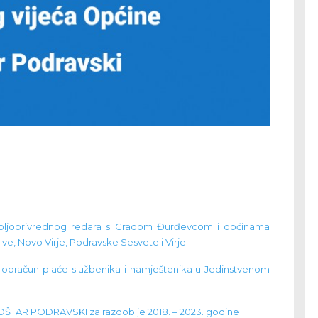
poljoprivrednog redara s Gradom Đurđevcom i općinama
ve, Novo Virje, Podravske Sesvete i Virje
 obračun plaće službenika i namještenika u Jedinstvenom
R PODRAVSKI za razdoblje 2018. – 2023. godine