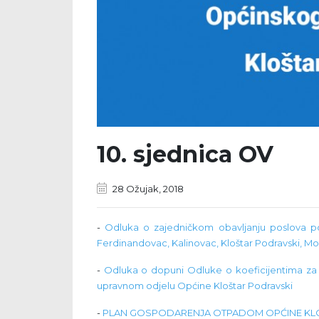
10. sjednica OV
28 Ožujak, 2018
-
Odluka o zajedničkom obavljanju poslova 
Ferdinandovac, Kalinovac, Kloštar Podravski, Mol
-
Odluka o dopuni Odluke o koeficijentima za
upravnom odjelu Općine Kloštar Podravski
-
PLAN GOSPODARENJA OTPADOM OPĆINE KLOŠTA