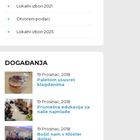
Lokalni izbori 2021
Otvoreni podaci
Lokalni izbori 2025
DOGAĐANJA
19 Prosinac, 2018
Paletom ususret
blagdanima
19 Prosinac, 2018
Prometna edukacija za
naše najmlađe
19 Prosinac, 2018
Božić nam v Klošter
dolazi