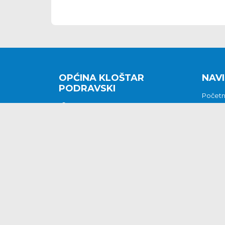
OPĆINA KLOŠTAR
NAVI
PODRAVSKI
Počet
Kralja Tomislava 2
O nam
Povijes
48362 Kloštar Podravski
Vijesti
048/816 066
Prituž
opcina-klostar-
Kontak
podravski@klostarpodravski.hr