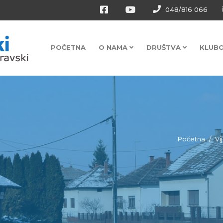
048/816 066
POČETNA
O NAMA
DRUŠTVA
KLUB
Početna
Vi