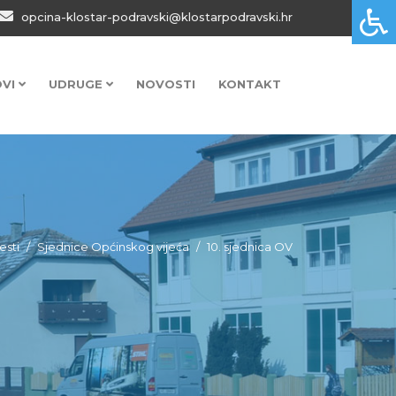
opcina-klostar-podravski@klostarpodravski.hr
OVI
UDRUGE
NOVOSTI
KONTAKT
jesti
Sjednice Općinskog vijeća
10. sjednica OV