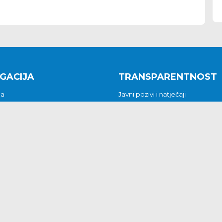
GACIJA
TRANSPARENTNOST
na
Javni pozivi i natječaji
a
Javna nabava
t
Javni pozivi i natječaji
Jedinstveni upravni odjel
be i predstavke
Općinsko vijeće
t
Općinski načelnik
Pritužbe i predstavke