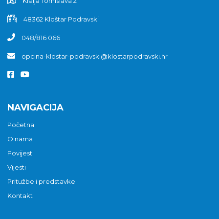
Kralja Tomislava 2
48362 Kloštar Podravski
048/816 066
opcina-klostar-podravski@klostarpodravski.hr
NAVIGACIJA
Početna
O nama
Povijest
Vijesti
Pritužbe i predstavke
Kontakt