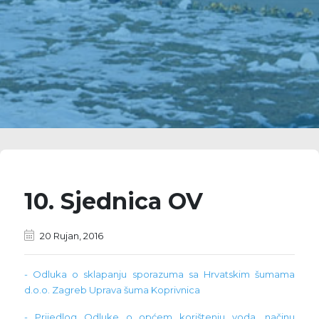
10. Sjednica OV
20 Rujan, 2016
- Odluka o sklapanju sporazuma sa Hrvatskim šumama
d.o.o. Zagreb Uprava šuma Koprivnica
- Prijedlog Odluke o općem korištenju voda, načinu