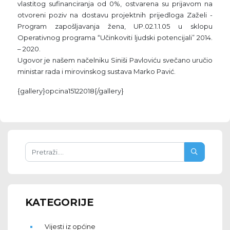
vlastitog sufinanciranja od 0%, ostvarena su prijavom na
otvoreni poziv na dostavu projektnih prijedloga Zaželi -
Program zapošljavanja žena, UP.02.1.1.05 u sklopu
Operativnog programa “Učinkoviti ljudski potencijali” 2014.
– 2020.
Ugovor je našem načelniku Siniši Pavloviću svečano uručio
ministar rada i mirovinskog sustava Marko Pavić.
{gallery}opcina15122018{/gallery}
KATEGORIJE
Vijesti iz općine