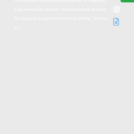
Ova stranica koristi kolačiće kako bi se osiguralo
bolje korisničko iskustvo i funkcionalnost stranica.
Za nastavak pregleda i korištenje kliknite "Slažem
se".