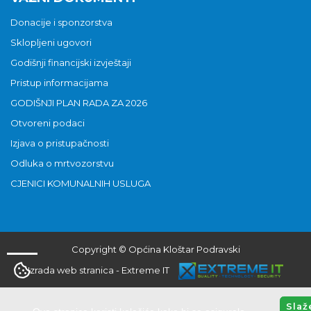
Donacije i sponzorstva
Sklopljeni ugovori
Godišnji financijski izvještaji
Pristup informacijama
GODIŠNJI PLAN RADA ZA 2026
Otvoreni podaci
Izjava o pristupačnosti
Odluka o mrtvozorstvu
CJENICI KOMUNALNIH USLUGA
Copyright © Općina Kloštar Podravski
Izrada web stranica
-
Extreme IT
Slaž