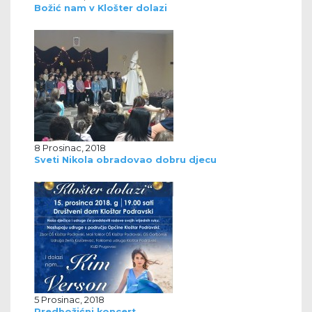
Božić nam v Klošter dolazi
8 Prosinac, 2018
Sveti Nikola obradovao dobru djecu
5 Prosinac, 2018
Predbožićni koncert