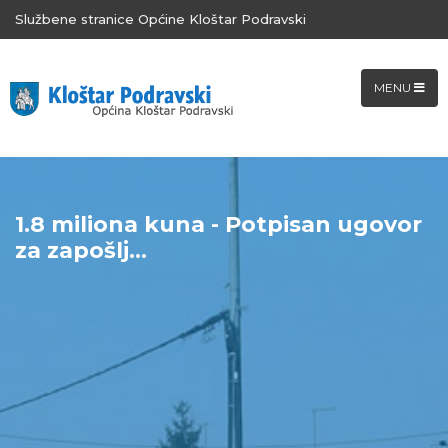
Službene stranice Općine Kloštar Podravski
MENU
1.8 miliona kuna - Potpisan ugovor
za zapošlj...