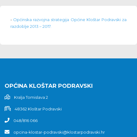
-
Općinska razvojna strategija Općine Kloštar Podravski za
razdoblje 2013 – 2017.
OPĆINA KLOŠTAR PODRAVSKI
Kralja Tomislava 2
48362 Kloštar Podravski
048/816 066
opcina-klostar-podravski@klostarpodravski.hr