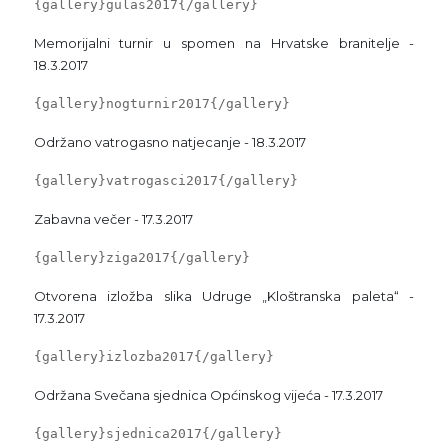
{gallery}gulas2017{/gallery}
Memorijalni turnir u spomen na Hrvatske branitelje -
18.3.2017
{gallery}nogturnir2017{/gallery}
Održano vatrogasno natjecanje - 18.3.2017
{gallery}vatrogasci2017{/gallery}
Zabavna večer - 17.3.2017
{gallery}ziga2017{/gallery}
Otvorena izložba slika Udruge „Kloštranska paleta“ -
17.3.2017
{gallery}izlozba2017{/gallery}
Održana Svečana sjednica Općinskog vijeća - 17.3.2017
{gallery}sjednica2017{/gallery}