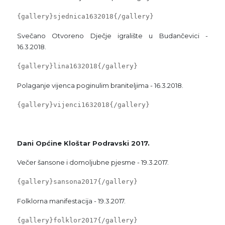
{gallery}sjednica1632018{/gallery}
Svečano Otvoreno Dječje igralište u Budančevici -
16.3.2018.
{gallery}lina1632018{/gallery}
Polaganje vijenca poginulim braniteljima - 16.3.2018.
{gallery}vijenci1632018{/gallery}
Dani Općine Kloštar Podravski 2017.
Večer šansone i domoljubne pjesme - 19.3.2017.
{gallery}sansona2017{/gallery}
Folklorna manifestacija - 19.3.2017.
{gallery}folklor2017{/gallery}