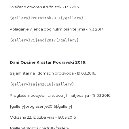
Svečano otvoren Kružni tok - 17.3.2017.
{gallery}kruznitok2017{/gallery}
Polaganje vijenca poginulim braniteljima - 17.3.2017.
{gallery}vijenci2017{/gallery}
Dani Općine Kloštar Podravski 2016.
Sajam starina i domaćih proizvoda - 19.03.2016.
{gallery}sajam2016{/gallery}
Proglašeni pobjednici subotnjih natjecanja - 19.03.2016.
{gallery}proglasenje2016{/gallery}
Održana 22. Izložba vina - 19.03.2016.
{gallery}izlozbavina2016{/gallery}