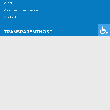
Vijesti
Pritužbe i predstavke
Kontakt
TRANSPARENTNOST
Javni pozivi i natječaji
Javna nabava
Javni pozivi i natječaji
Jedinstveni upravni odjel
Općinsko vijeće
Općinski načelnik
Pritužbe i predstavke
VAŽNI DOKUMENTI
Donacije i sponzorstva