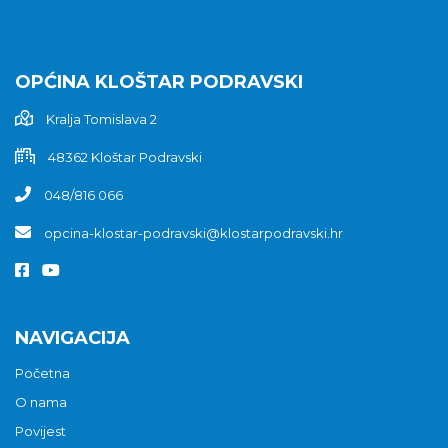
OPĆINA KLOŠTAR PODRAVSKI
Kralja Tomislava 2
48362 Kloštar Podravski
048/816 066
opcina-klostar-podravski@klostarpodravski.hr
NAVIGACIJA
Početna
O nama
Povijest