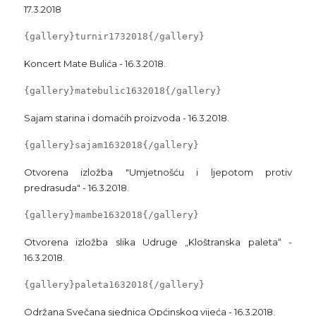
17.3.2018
{gallery}turnir1732018{/gallery}
Koncert Mate Bulića - 16.3.2018.
{gallery}matebulic1632018{/gallery}
Sajam starina i domaćih proizvoda - 16.3.2018.
{gallery}sajam1632018{/gallery}
Otvorena izložba "Umjetnošću i ljepotom protiv
predrasuda" - 16.3.2018.
{gallery}mambe1632018{/gallery}
Otvorena izložba slika Udruge „Kloštranska paleta“ -
16.3.2018.
{gallery}paleta1632018{/gallery}
Održana Svečana sjednica Općinskog vijeća - 16.3.2018.